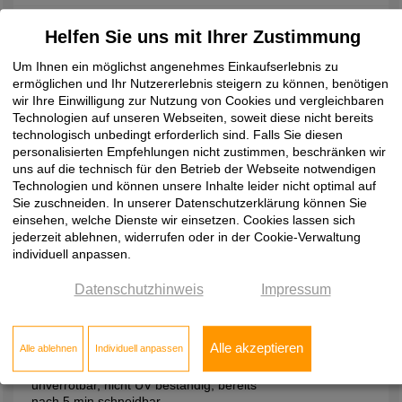
270,00
rund
rund
Helfen Sie uns mit Ihrer Zustimmung
Um Ihnen ein möglichst angenehmes Einkaufserlebnis zu
ermöglichen und Ihr Nutzererlebnis steigern zu können, benötigen
290,00
rund
rund
wir Ihre Einwilligung zur Nutzung von Cookies und vergleichbaren
Technologien auf unseren Webseiten, soweit diese nicht bereits
technologisch unbedingt erforderlich sind. Falls Sie diesen
310,00
rund
rund
personalisierten Empfehlungen nicht zustimmen, beschränken wir
uns auf die technisch für den Betrieb der Webseite notwendigen
Technologien und können unsere Inhalte leider nicht optimal auf
330,00
rund
rund
Sie zuschneiden. In unserer Datenschutzerklärung können Sie
einsehen, welche Dienste wir einsetzen. Cookies lassen sich
jederzeit ablehnen, widerrufen oder in der Cookie-Verwaltung
individuell anpassen.
Datenschutzhinweis
Impressum
Montagezubehör
2-K-Zargenschaum, zur Montage von
Alle akzeptieren
Alle ablehnen
Individuell anpassen
Zargen, treibgasfrei, PCB und
formaldhydfrei, Alterungsbeständig,
unverrotbar, nicht UV beständig, bereits
nach 5 min schneidbar