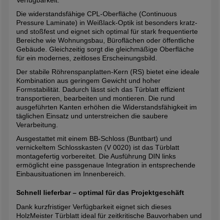
Die widerstandsfähige CPL-Oberfläche (Continuous
Pressure Laminate) in Weißlack-Optik ist besonders kratz-
und stoßfest und eignet sich optimal für stark frequentierte
Bereiche wie Wohnungsbau, Büroflächen oder öffentliche
Gebäude. Gleichzeitig sorgt die gleichmäßige Oberfläche
für ein modernes, zeitloses Erscheinungsbild.
Der stabile Röhrenspanplatten-Kern (RS) bietet eine ideale
Kombination aus geringem Gewicht und hoher
Formstabilität. Dadurch lässt sich das Türblatt effizient
transportieren, bearbeiten und montieren. Die rund
ausgeführten Kanten erhöhen die Widerstandsfähigkeit im
täglichen Einsatz und unterstreichen die saubere
Verarbeitung.
Ausgestattet mit einem BB-Schloss (Buntbart) und
vernickeltem Schlosskasten (V 0020) ist das Türblatt
montagefertig vorbereitet. Die Ausführung DIN links
ermöglicht eine passgenaue Integration in entsprechende
Einbausituationen im Innenbereich.
Schnell lieferbar – optimal für das Projektgeschäft
Dank kurzfristiger Verfügbarkeit eignet sich dieses
HolzMeister Türblatt ideal für zeitkritische Bauvorhaben und