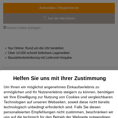
Anmelden / Registrieren
Auf die Merkliste
Diesen Artikel anfragen
✓
Nur Online: Rund um die Uhr bestellen
✓
Über 14.000 schnell lieferbare Lagerartikel
✓
Baustellenbelieferung mit Lieferzeit-Vorgabe
Helfen Sie uns mit Ihrer Zustimmung
Downloads
Um Ihnen ein möglichst angenehmes Einkaufserlebnis zu
ermöglichen und Ihr Nutzererlebnis steigern zu können, benötigen
wir Ihre Einwilligung zur Nutzung von Cookies und vergleichbaren
Technologien auf unseren Webseiten, soweit diese nicht bereits
technisches Datenblatt
09.03.2021
technologisch unbedingt erforderlich sind. Falls Sie diesen
CLEAF ABS Kante
PDF
personalisierten Empfehlungen nicht zustimmen, beschränken wir
uns auf die technisch für den Betrieb der Webseite notwendigen