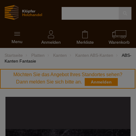
Navigation
Menu
ein-
Anmelden
Merkliste
Warenkorb
und
ausblenden
Startseite
Platten
Kanten
Kanten ABS-Kanten
ABS-
Kanten Fantasie
Möchten Sie das Angebot Ihres Standortes sehen?
Dann melden Sie sich bitte an.
Anmelden