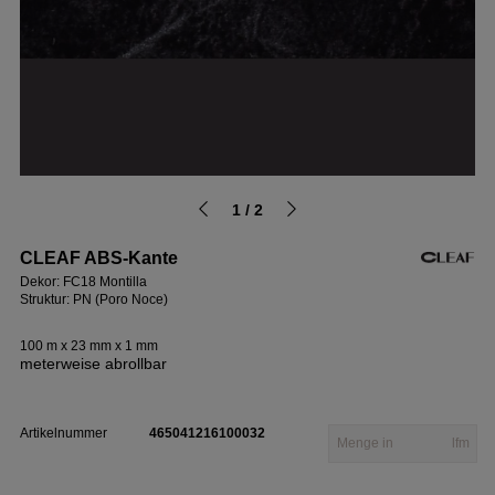
1 / 2
CLEAF ABS-Kante
Dekor: FC18 Montilla
Struktur: PN (Poro Noce)
100 m x 23 mm x 1 mm
meterweise abrollbar
Artikelnummer
465041216100032
lfm