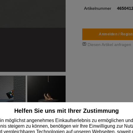
Artikelnummer
465041
Anmelden / Regist
Diesen Artikel anfragen
Helfen Sie uns mit Ihrer Zustimmung
in möglichst angenehmes Einkaufserlebnis zu ermöglichen und
✓
Über 14.000 schnell lieferbare Lagerartikel
nis steigern zu können, benötigen wir Ihre Einwilligung zur Nu
 vergleichbaren Technologien auf unseren Webseiten, soweit d