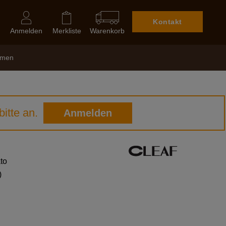
Kontakt
Anmelden
Merkliste
Warenkorb
hmen
itte an.
Anmelden
to
)