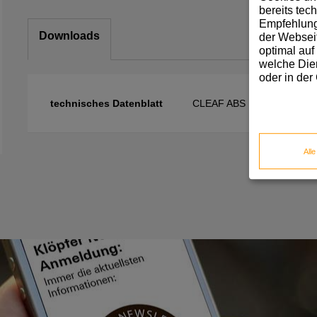
bereits tec
Empfehlunge
Downloads
der Webseit
optimal auf
welche Dien
oder in der
technisches Datenblatt
CLEAF ABS Kante
All