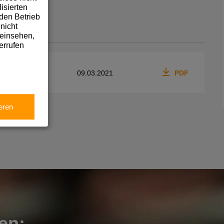
isierten
den Betrieb
nicht
 einsehen,
errufen
09.03.2021
PDF
eren
en: