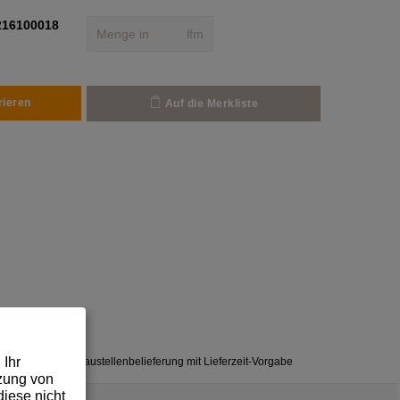
216100018
lfm
rieren
Auf die Merkliste
 Ihr
✓
Baustellenbelieferung mit Lieferzeit-Vorgabe
tzung von
iese nicht