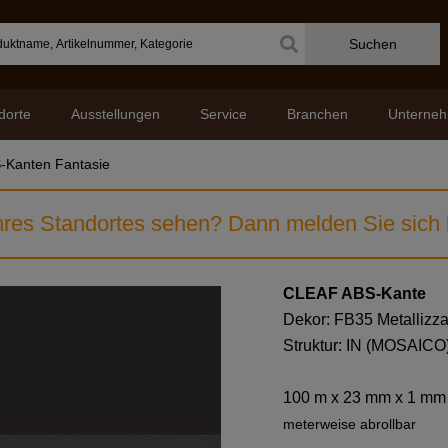
Suchen
dorte
Ausstellungen
Service
Branchen
Unterne
-Kanten Fantasie
res Standortes sehen? Dann melden Sie sich b
CLEAF ABS-Kante
Dekor: FB35 Metallizza
Struktur: IN (MOSAICO
100 m x 23 mm x 1 mm
meterweise abrollbar