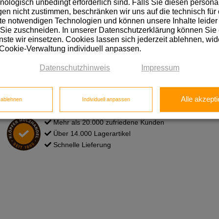
hnologisch unbedingt erforderlich sind. Falls Sie diesen personal
Das Neueste wissen, von Vortei
n nicht zustimmen, beschränken wir uns auf die technisch für 
e notwendigen Technologien und können unsere Inhalte leider 
 Sie zuschneiden. In unserer Datenschutzerklärung können Sie
ste wir einsetzen. Cookies lassen sich jederzeit ablehnen, wid
Hier anmelden!
 Cookie-Verwaltung individuell anpassen.
Datenschutzhinweis
Impressum
Alle akzepti
e ablehnen
Individuell anpassen
Mehr als 20.000 zufriedene Kunden
Über 14.000 Lagerartikel
Schnelle Lieferung