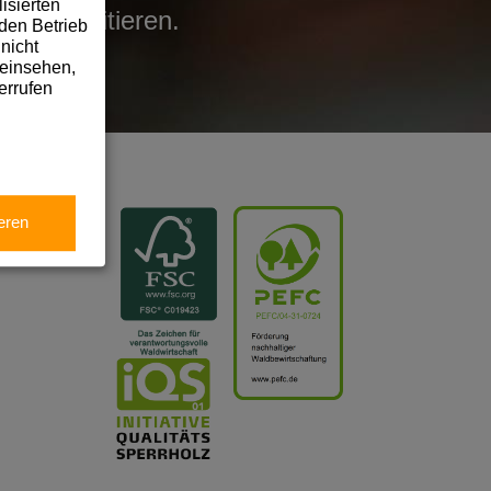
isierten
len profitieren.
den Betrieb
nicht
 einsehen,
errufen
eren