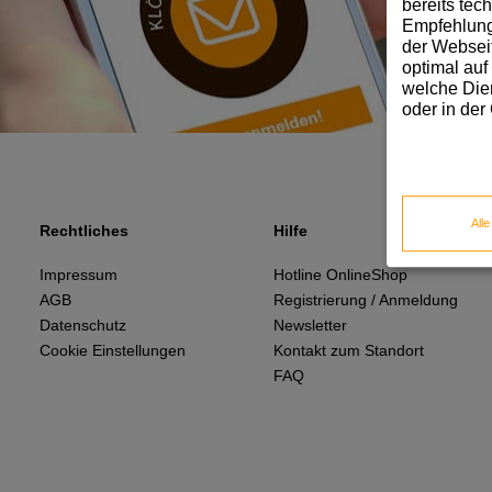
bereits tec
Empfehlunge
der Webseit
optimal auf
welche Dien
oder in der
All
Rechtliches
Hilfe
Impressum
Hotline OnlineShop
AGB
Registrierung / Anmeldung
Datenschutz
Newsletter
Cookie Einstellungen
Kontakt zum Standort
FAQ