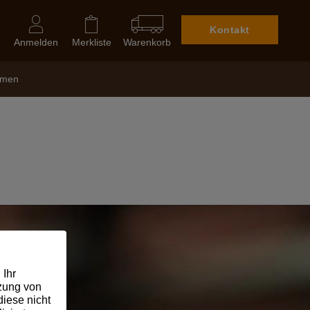
Kontakt
Anmelden
Merkliste
Warenkorb
hmen
en:
 Ihr
tzung von
iese nicht