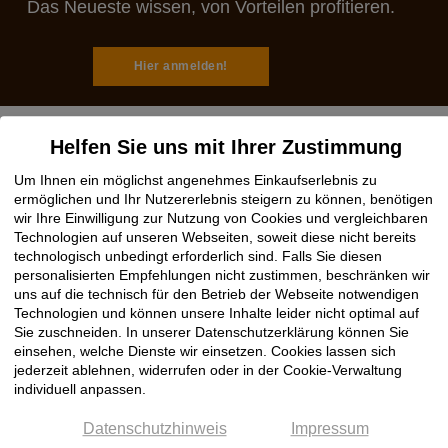
Das Neueste wissen, von Vorteilen profitieren.
Hier anmelden!
Helfen Sie uns mit Ihrer Zustimmung
Um Ihnen ein möglichst angenehmes Einkaufserlebnis zu
Rechtliches
ermöglichen und Ihr Nutzererlebnis steigern zu können, benötigen
wir Ihre Einwilligung zur Nutzung von Cookies und vergleichbaren
Impressum
Technologien auf unseren Webseiten, soweit diese nicht bereits
technologisch unbedingt erforderlich sind. Falls Sie diesen
AGB
personalisierten Empfehlungen nicht zustimmen, beschränken wir
Datenschutz
uns auf die technisch für den Betrieb der Webseite notwendigen
Cookie Einstellungen
Technologien und können unsere Inhalte leider nicht optimal auf
Sie zuschneiden. In unserer Datenschutzerklärung können Sie
einsehen, welche Dienste wir einsetzen. Cookies lassen sich
Hilfe
jederzeit ablehnen, widerrufen oder in der Cookie-Verwaltung
individuell anpassen.
Hotline OnlineShop
Datenschutzhinweis
Impressum
Registrierung / Anmeldung