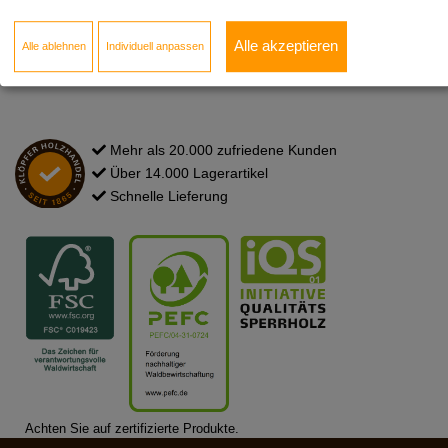
Newsletter
Kontakt zum Standort
Alle akzeptieren
Alle ablehnen
Individuell anpassen
FAQ
Mehr als 20.000 zufriedene Kunden
Über 14.000 Lagerartikel
Schnelle Lieferung
Achten Sie auf zertifizierte Produkte.