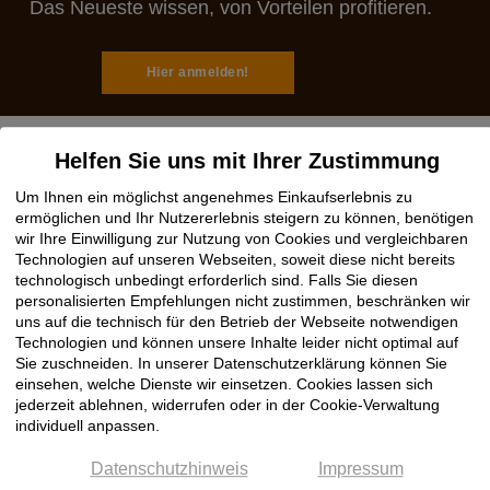
Das Neueste wissen, von Vorteilen profitieren.
Hier anmelden!
Helfen Sie uns mit Ihrer Zustimmung
Um Ihnen ein möglichst angenehmes Einkaufserlebnis zu
Rechtliches
ermöglichen und Ihr Nutzererlebnis steigern zu können, benötigen
wir Ihre Einwilligung zur Nutzung von Cookies und vergleichbaren
Impressum
Technologien auf unseren Webseiten, soweit diese nicht bereits
technologisch unbedingt erforderlich sind. Falls Sie diesen
AGB
personalisierten Empfehlungen nicht zustimmen, beschränken wir
Datenschutz
uns auf die technisch für den Betrieb der Webseite notwendigen
Cookie Einstellungen
Technologien und können unsere Inhalte leider nicht optimal auf
Sie zuschneiden. In unserer Datenschutzerklärung können Sie
einsehen, welche Dienste wir einsetzen. Cookies lassen sich
Hilfe
jederzeit ablehnen, widerrufen oder in der Cookie-Verwaltung
individuell anpassen.
Hotline OnlineShop
Datenschutzhinweis
Impressum
Registrierung / Anmeldung