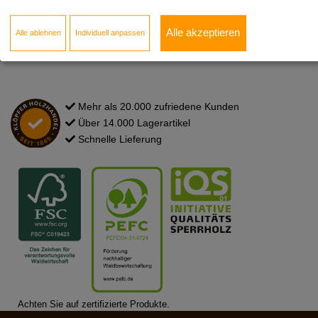
Newsletter
Kontakt zum Standort
Alle akzeptieren
Alle ablehnen
Individuell anpassen
FAQ
Mehr als 20.000 zufriedene Kunden
Über 14.000 Lagerartikel
Schnelle Lieferung
Achten Sie auf zertifizierte Produkte.