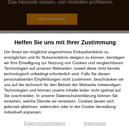
Das Neueste wissen, von Vorteilen profitieren.
Hier anmelden!
Helfen Sie uns mit Ihrer Zustimmung
Um Ihnen ein möglichst angenehmes Einkaufserlebnis zu
Rechtliches
ermöglichen und Ihr Nutzererlebnis steigern zu können, benötigen
wir Ihre Einwilligung zur Nutzung von Cookies und vergleichbaren
Impressum
Technologien auf unseren Webseiten, soweit diese nicht bereits
technologisch unbedingt erforderlich sind. Falls Sie diesen
AGB
personalisierten Empfehlungen nicht zustimmen, beschränken wir
Datenschutz
uns auf die technisch für den Betrieb der Webseite notwendigen
Cookie Einstellungen
Technologien und können unsere Inhalte leider nicht optimal auf
Sie zuschneiden. In unserer Datenschutzerklärung können Sie
einsehen, welche Dienste wir einsetzen. Cookies lassen sich
Hilfe
jederzeit ablehnen, widerrufen oder in der Cookie-Verwaltung
individuell anpassen.
Hotline OnlineShop
Datenschutzhinweis
Impressum
Registrierung / Anmeldung