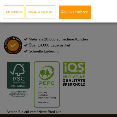
Newsletter
Kontakt zum Standort
Alle akzeptieren
Alle ablehnen
Individuell anpassen
FAQ
Mehr als 20.000 zufriedene Kunden
Über 14.000 Lagerartikel
Schnelle Lieferung
Achten Sie auf zertifizierte Produkte.