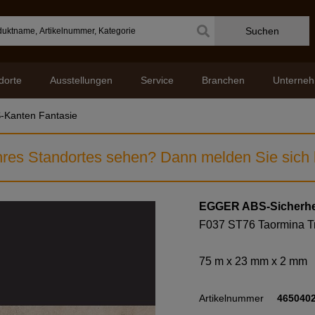
Suchen
dorte
Ausstellungen
Service
Branchen
Unterne
-Kanten Fantasie
res Standortes sehen? Dann melden Sie sich b
EGGER ABS-Sicherhe
F037 ST76 Taormina Tr
75 m x 23 mm x 2 mm
Artikelnummer
465040