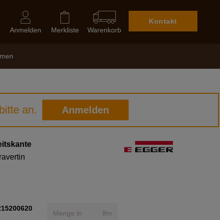
Kontakt
Anmelden
Merkliste
Warenkorb
hmen
itte an.
Anmelden
itskante
avertin
215200620
lfm