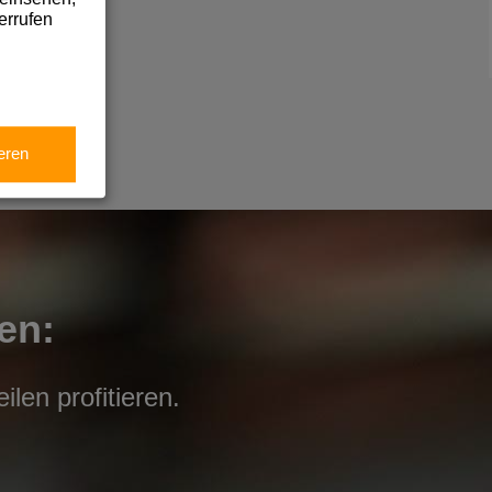
errufen
eren
en:
len profitieren.