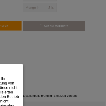
Stk.
rieren
Auf die Merkliste
 Ihr
tzung von
iese nicht
isierten
✓
Baustellenbelieferung mit Lieferzeit-Vorgabe
den Betrieb
nicht
 einsehen,