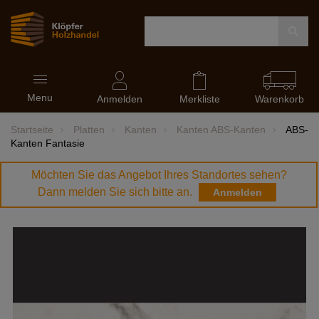
Navigation
Menu
ein-
Anmelden
Merkliste
Warenkorb
und
ausblenden
Startseite
Platten
Kanten
Kanten ABS-Kanten
ABS-
Kanten Fantasie
Möchten Sie das Angebot Ihres Standortes sehen?
Dann melden Sie sich bitte an.
Anmelden