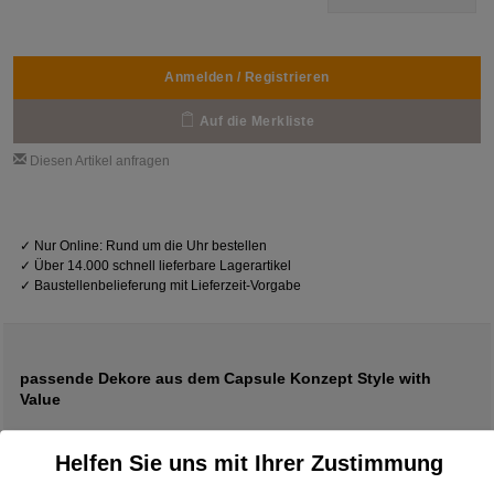
Anmelden / Registrieren
Auf die Merkliste
Diesen Artikel anfragen
✓
Nur Online: Rund um die Uhr bestellen
✓
Über 14.000 schnell lieferbare Lagerartikel
✓
Baustellenbelieferung mit Lieferzeit-Vorgabe
passende Dekore aus dem Capsule Konzept Style with
Value
Helfen Sie uns mit Ihrer Zustimmung