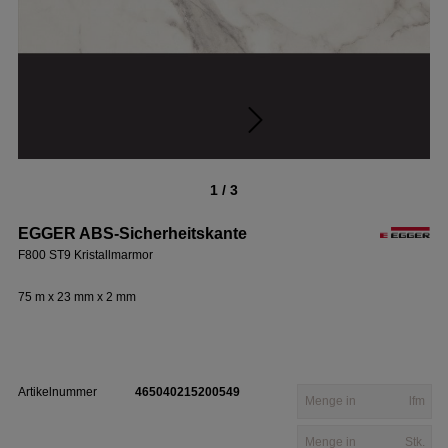
1 / 3
EGGER ABS-Sicherheitskante
F800 ST9 Kristallmarmor
75 m x 23 mm x 2 mm
Artikelnummer
465040215200549
lfm
Stk.