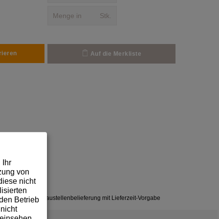
Stk.
rieren
Auf die Merkliste
 Ihr
tzung von
iese nicht
isierten
✓
Baustellenbelieferung mit Lieferzeit-Vorgabe
den Betrieb
nicht
 einsehen,