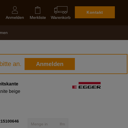
Kontakt
Anmelden
Merkliste
Warenkorb
hmen
itte an.
Anmelden
itskante
nite beige
215100646
lfm