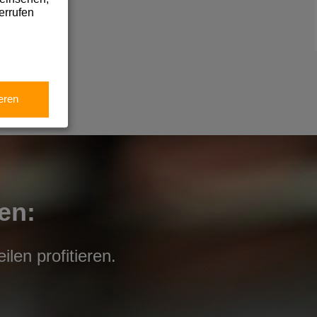
errufen
eren
en:
len profitieren.