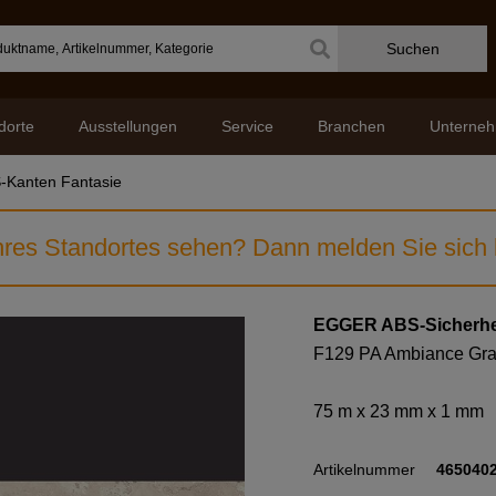
Suchen
dorte
Ausstellungen
Service
Branchen
Unterne
-Kanten Fantasie
res Standortes sehen? Dann melden Sie sich b
EGGER ABS-Sicherhe
F129 PA Ambiance Gra
75 m x 23 mm x 1 mm
Artikelnummer
465040