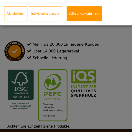
Newsletter
Kontakt zum Standort
Alle akzeptieren
Alle ablehnen
Individuell anpassen
FAQ
Mehr als 20.000 zufriedene Kunden
Über 14.000 Lagerartikel
Schnelle Lieferung
Achten Sie auf zertifizierte Produkte.