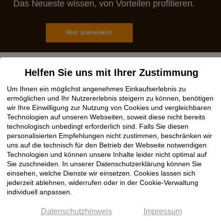
Das Neueste wissen, von Vorteilen profitieren.
Hier anmelden!
Helfen Sie uns mit Ihrer Zustimmung
Um Ihnen ein möglichst angenehmes Einkaufserlebnis zu
Rechtliches
ermöglichen und Ihr Nutzererlebnis steigern zu können, benötigen
wir Ihre Einwilligung zur Nutzung von Cookies und vergleichbaren
Impressum
Technologien auf unseren Webseiten, soweit diese nicht bereits
technologisch unbedingt erforderlich sind. Falls Sie diesen
AGB
personalisierten Empfehlungen nicht zustimmen, beschränken wir
Datenschutz
uns auf die technisch für den Betrieb der Webseite notwendigen
Cookie Einstellungen
Technologien und können unsere Inhalte leider nicht optimal auf
Sie zuschneiden. In unserer Datenschutzerklärung können Sie
einsehen, welche Dienste wir einsetzen. Cookies lassen sich
Hilfe
jederzeit ablehnen, widerrufen oder in der Cookie-Verwaltung
individuell anpassen.
Hotline OnlineShop
Datenschutzhinweis
Impressum
Registrierung / Anmeldung