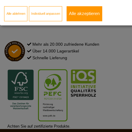
Newsletter
Kontakt zum Standort
Alle akzeptieren
Alle ablehnen
Individuell anpassen
FAQ
Mehr als 20.000 zufriedene Kunden
Über 14.000 Lagerartikel
Schnelle Lieferung
Achten Sie auf zertifizierte Produkte.