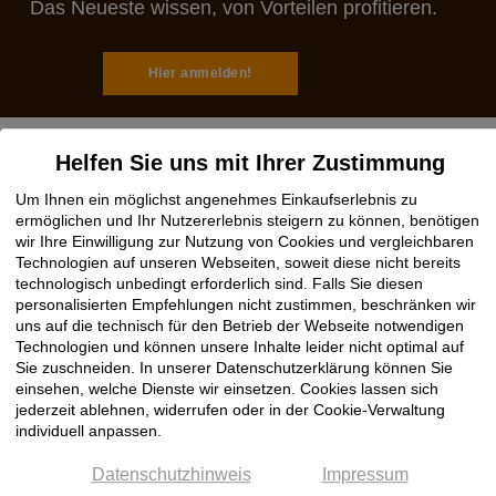
Das Neueste wissen, von Vorteilen profitieren.
Hier anmelden!
Helfen Sie uns mit Ihrer Zustimmung
Um Ihnen ein möglichst angenehmes Einkaufserlebnis zu
Rechtliches
ermöglichen und Ihr Nutzererlebnis steigern zu können, benötigen
wir Ihre Einwilligung zur Nutzung von Cookies und vergleichbaren
Impressum
Technologien auf unseren Webseiten, soweit diese nicht bereits
technologisch unbedingt erforderlich sind. Falls Sie diesen
AGB
personalisierten Empfehlungen nicht zustimmen, beschränken wir
Datenschutz
uns auf die technisch für den Betrieb der Webseite notwendigen
Cookie Einstellungen
Technologien und können unsere Inhalte leider nicht optimal auf
Sie zuschneiden. In unserer Datenschutzerklärung können Sie
einsehen, welche Dienste wir einsetzen. Cookies lassen sich
Hilfe
jederzeit ablehnen, widerrufen oder in der Cookie-Verwaltung
individuell anpassen.
Hotline OnlineShop
Datenschutzhinweis
Impressum
Registrierung / Anmeldung