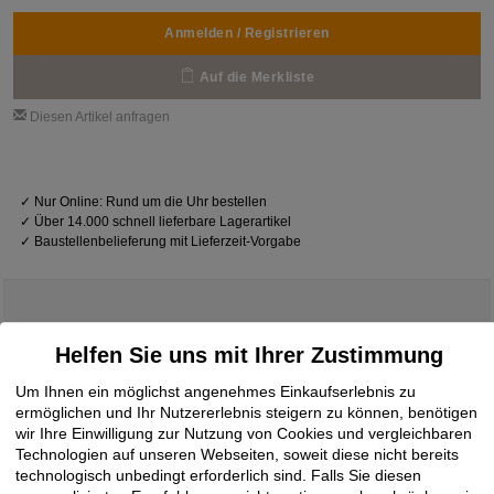
Anmelden / Registrieren
Auf die Merkliste
Diesen Artikel anfragen
✓
Nur Online: Rund um die Uhr bestellen
✓
Über 14.000 schnell lieferbare Lagerartikel
✓
Baustellenbelieferung mit Lieferzeit-Vorgabe
Helfen Sie uns mit Ihrer Zustimmung
Downloads
Um Ihnen ein möglichst angenehmes Einkaufserlebnis zu
ermöglichen und Ihr Nutzererlebnis steigern zu können, benötigen
wir Ihre Einwilligung zur Nutzung von Cookies und vergleichbaren
technisches Datenblatt
19.05.2020
Technologien auf unseren Webseiten, soweit diese nicht bereits
EGGER Sicherheitskante ABS
PDF
technologisch unbedingt erforderlich sind. Falls Sie diesen