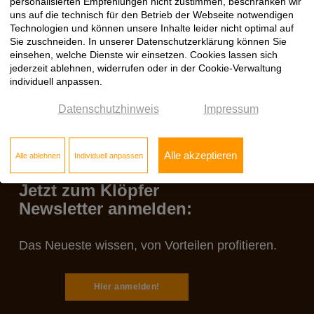
personalisierten Empfehlungen nicht zustimmen, beschränken wir
Verarbeitungshinweis
18.03.2019
EGGER Sicherheitskante ABS
PDF
uns auf die technisch für den Betrieb der Webseite notwendigen
Technologien und können unsere Inhalte leider nicht optimal auf
Sie zuschneiden. In unserer Datenschutzerklärung können Sie
einsehen, welche Dienste wir einsetzen. Cookies lassen sich
jederzeit ablehnen, widerrufen oder in der Cookie-Verwaltung
individuell anpassen.
Datenschutzhinweis
Impressum
Alle akzeptieren
Alle ablehnen
Individuell anpassen
Jetzt zum Klöpfer
Newsletter anmelden:
Das Neueste wissen, von Vorteilen profitieren.
Hier anmelden!