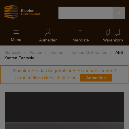
Navigation
Menu
ein-
Anmelden
Merkliste
Warenkorb
und
ausblenden
Startseite
Platten
Kanten
Kanten ABS-Kanten
ABS-
Kanten Fantasie
Möchten Sie das Angebot Ihres Standortes sehen?
Dann melden Sie sich bitte an.
Anmelden