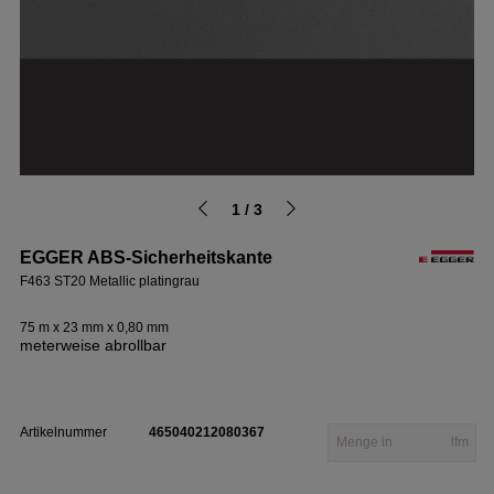
1 / 3
EGGER ABS-Sicherheitskante
F463 ST20 Metallic platingrau
75 m x 23 mm x 0,80 mm
meterweise abrollbar
Artikelnummer
465040212080367
lfm