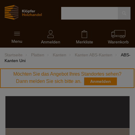
Navigation
Menu
ein-
Anmelden
Merkliste
Warenkorb
und
ausblenden
Startseite
Platten
Kanten
Kanten ABS-Kanten
ABS-
Kanten Uni
Möchten Sie das Angebot Ihres Standortes sehen?
Dann melden Sie sich bitte an.
Anmelden