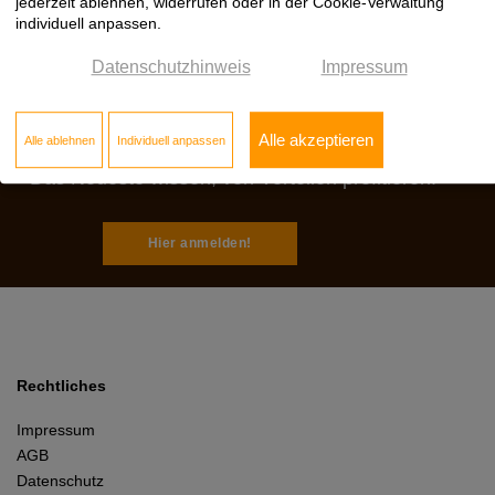
jederzeit ablehnen, widerrufen oder in der Cookie-Verwaltung
individuell anpassen.
Datenschutzhinweis
Impressum
Jetzt zum Klöpfer
Newsletter anmelden:
Alle akzeptieren
Alle ablehnen
Individuell anpassen
Das Neueste wissen, von Vorteilen profitieren.
Hier anmelden!
Rechtliches
Impressum
AGB
Datenschutz