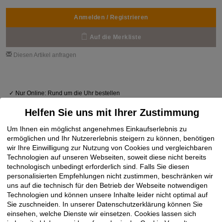
Anmelden / Registrieren
Auf die Merkliste
Diesen Artikel anfragen
✓
Nur Online: Rund um die Uhr bestellen
✓
Über 14.000 schnell lieferbare Lagerartikel
Helfen Sie uns mit Ihrer Zustimmung
✓
Baustellenbelieferung mit Lieferzeit-Vorgabe
Um Ihnen ein möglichst angenehmes Einkaufserlebnis zu
ermöglichen und Ihr Nutzererlebnis steigern zu können, benötigen
wir Ihre Einwilligung zur Nutzung von Cookies und vergleichbaren
Technologien auf unseren Webseiten, soweit diese nicht bereits
technologisch unbedingt erforderlich sind. Falls Sie diesen
personalisierten Empfehlungen nicht zustimmen, beschränken wir
uns auf die technisch für den Betrieb der Webseite notwendigen
Technologien und können unsere Inhalte leider nicht optimal auf
Sie zuschneiden. In unserer Datenschutzerklärung können Sie
einsehen, welche Dienste wir einsetzen. Cookies lassen sich