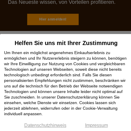
Das Neueste wissen, von Vorteilen profitieren.
Hier anmelden!
Helfen Sie uns mit Ihrer Zustimmung
Um Ihnen ein möglichst angenehmes Einkaufserlebnis zu
Rechtliches
ermöglichen und Ihr Nutzererlebnis steigern zu können, benötigen
wir Ihre Einwilligung zur Nutzung von Cookies und vergleichbaren
Impressum
Technologien auf unseren Webseiten, soweit diese nicht bereits
technologisch unbedingt erforderlich sind. Falls Sie diesen
AGB
personalisierten Empfehlungen nicht zustimmen, beschränken wir
Datenschutz
uns auf die technisch für den Betrieb der Webseite notwendigen
Cookie Einstellungen
Technologien und können unsere Inhalte leider nicht optimal auf
Sie zuschneiden. In unserer Datenschutzerklärung können Sie
einsehen, welche Dienste wir einsetzen. Cookies lassen sich
Hilfe
jederzeit ablehnen, widerrufen oder in der Cookie-Verwaltung
individuell anpassen.
Hotline OnlineShop
Datenschutzhinweis
Impressum
Registrierung / Anmeldung