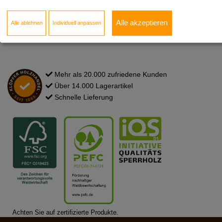
Newsletter
Kontakt zum Standort
Alle akzeptieren
Alle ablehnen
Individuell anpassen
FAQ
Mehr als 20.000 zufriedene Kunden
Über 14.000 Lagerartikel
Schnelle Lieferung
Achten Sie auf zertifizierte Produkte.