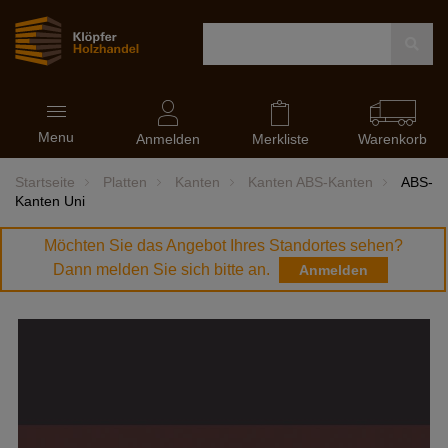
Navigation
Menu
ein-
Anmelden
Merkliste
Warenkorb
und
ausblenden
Startseite
Platten
Kanten
Kanten ABS-Kanten
ABS-
Kanten Uni
Möchten Sie das Angebot Ihres Standortes sehen?
Dann melden Sie sich bitte an.
Anmelden