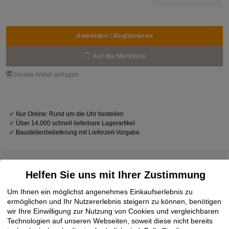
Anmelden / Registrieren
Auf die Merkliste
Diesen Artikel anfragen
✓
Nur Online: Rund um die Uhr bestellen
✓
Über 14.000 schnell lieferbare Lagerartikel
✓
Baustellenbelieferung mit Lieferzeit-Vorgabe
Helfen Sie uns mit Ihrer Zustimmung
Downloads
Um Ihnen ein möglichst angenehmes Einkaufserlebnis zu
ermöglichen und Ihr Nutzererlebnis steigern zu können, benötigen
wir Ihre Einwilligung zur Nutzung von Cookies und vergleichbaren
Technologien auf unseren Webseiten, soweit diese nicht bereits
technisches Datenblatt
19.05.2020