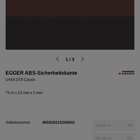
1 / 3
EGGER ABS-Sicherheitskante
U444 ST9 Cassis
75 m x 23 mm x 2 mm
Artikelnummer
465020215200641
lfm
Stk.