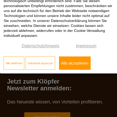
technologisch unbedingt erforderlich sind. Falls Sie diesen
EGGER Sicherheitskante ABS
PDF
personalisierten Empfehlungen nicht zustimmen, beschränken wir
uns auf die technisch für den Betrieb der Webseite notwendigen
Verarbeitungshinweis
18.03.2019
EGGER Sicherheitskante ABS
PDF
Technologien und können unsere Inhalte leider nicht optimal auf
Sie zuschneiden. In unserer Datenschutzerklärung können Sie
einsehen, welche Dienste wir einsetzen. Cookies lassen sich
jederzeit ablehnen, widerrufen oder in der Cookie-Verwaltung
individuell anpassen.
Datenschutzhinweis
Impressum
Alle akzeptieren
Alle ablehnen
Individuell anpassen
Jetzt zum Klöpfer
Newsletter anmelden:
Das Neueste wissen, von Vorteilen profitieren.