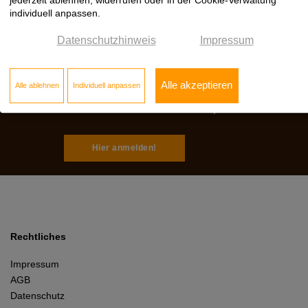
individuell anpassen.
Datenschutzhinweis
Impressum
Jetzt zum Klöpfer
Newsletter anmelden:
Alle akzeptieren
Alle ablehnen
Individuell anpassen
Das Neueste wissen, von Vorteilen profitieren.
Hier anmelden!
Rechtliches
Impressum
AGB
Datenschutz