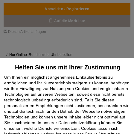
Anmelden / Registrieren
Auf die Merkliste
Diesen Artikel anfragen
✓
Nur Online: Rund um die Uhr bestellen
✓
Über 14.000 schnell lieferbare Lagerartikel
✓
Baustellenbelieferung mit Lieferzeit-Vorgabe
Helfen Sie uns mit Ihrer Zustimmung
Um Ihnen ein möglichst angenehmes Einkaufserlebnis zu
ermöglichen und Ihr Nutzererlebnis steigern zu können, benötigen
wir Ihre Einwilligung zur Nutzung von Cookies und vergleichbaren
Technologien auf unseren Webseiten, soweit diese nicht bereits
technologisch unbedingt erforderlich sind. Falls Sie diesen
personalisierten Empfehlungen nicht zustimmen, beschränken wir
uns auf die technisch für den Betrieb der Webseite notwendigen
Technologien und können unsere Inhalte leider nicht optimal auf
Sie zuschneiden. In unserer Datenschutzerklärung können Sie
einsehen, welche Dienste wir einsetzen. Cookies lassen sich
jederzeit ablehnen, widerrufen oder in der Cookie-Verwaltung