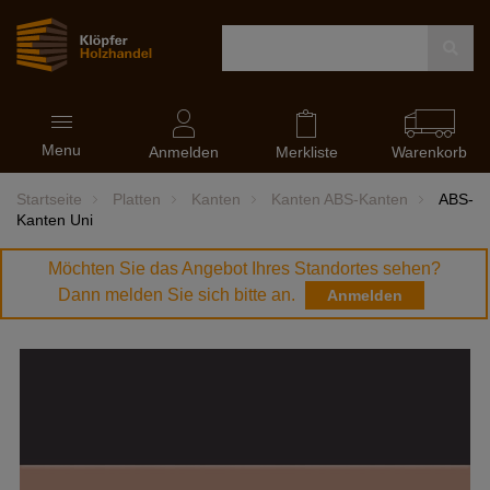
Navigation
Menu
ein-
Anmelden
Merkliste
Warenkorb
und
ausblenden
Startseite
Platten
Kanten
Kanten ABS-Kanten
ABS-
Kanten Uni
Möchten Sie das Angebot Ihres Standortes sehen?
Dann melden Sie sich bitte an.
Anmelden