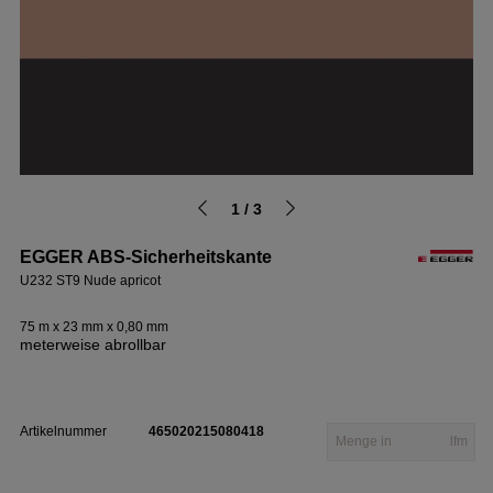
1 / 3
EGGER ABS-Sicherheitskante
U232 ST9 Nude apricot
75 m x 23 mm x 0,80 mm
meterweise abrollbar
Artikelnummer
465020215080418
lfm