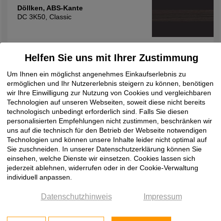
Döllken, ABS-Kante
DC 3K50, Classic
Stärke
Helfen Sie uns mit Ihrer Zustimmung
Oberflächenstruktur
Oberflächenbeschreibung
mm
Um Ihnen ein möglichst angenehmes Einkaufserlebnis zu
ermöglichen und Ihr Nutzererlebnis steigern zu können, benötigen
0,80
W111
wir Ihre Einwilligung zur Nutzung von Cookies und vergleichbaren
Technologien auf unseren Webseiten, soweit diese nicht bereits
technologisch unbedingt erforderlich sind. Falls Sie diesen
personalisierten Empfehlungen nicht zustimmen, beschränken wir
uns auf die technisch für den Betrieb der Webseite notwendigen
Döllken, ABS-Kante
Technologien und können unsere Inhalte leider nicht optimal auf
DC 3K50, Ristretto Baroque Oak,
Sie zuschneiden. In unserer Datenschutzerklärung können Sie
Classic
einsehen, welche Dienste wir einsetzen. Cookies lassen sich
jederzeit ablehnen, widerrufen oder in der Cookie-Verwaltung
individuell anpassen.
Stärke
Oberflächenstruktur
Oberflächenbeschreibung
mm
Datenschutzhinweis
Impressum
2,00
W111