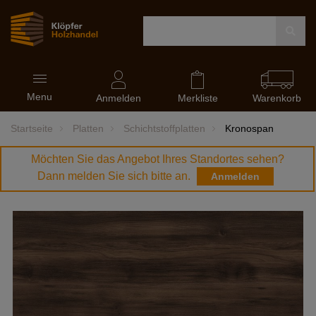
Navigation
Menu
ein-
Anmelden
Merkliste
Warenkorb
und
ausblenden
Startseite
Platten
Schichtstoffplatten
Kronospan
Möchten Sie das Angebot Ihres Standortes sehen?
Dann melden Sie sich bitte an.
Anmelden