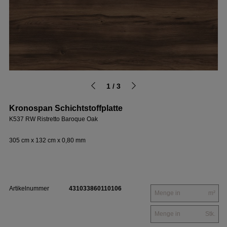
1 / 3
Kronospan Schichtstoffplatte
K537 RW Ristretto Baroque Oak
305 cm x 132 cm x 0,80 mm
Artikelnummer
431033860110106
m²
Stk.