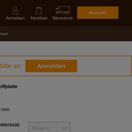
Kontakt
Anmelden
Merkliste
Warenkorb
hmen
itte an.
Anmelden
ffplatte
80 mm
690070106
m²