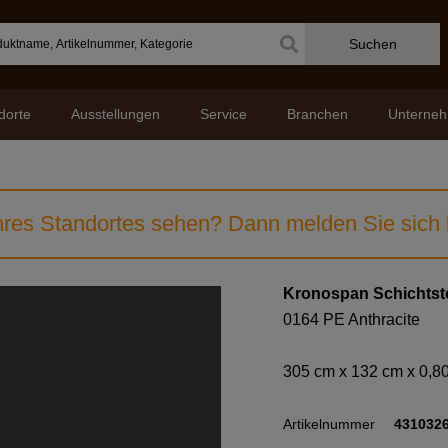
Suchen
dorte
Ausstellungen
Service
Branchen
Unterne
res Standortes sehen? Dann melden Sie sich b
Kronospan Schichtsto
0164 PE Anthracite
305 cm x 132 cm x 0,
Artikelnummer
431032