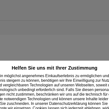
Helfen Sie uns mit Ihrer Zustimmung
in möglichst angenehmes Einkaufserlebnis zu ermöglichen und
nbeschreibung
Stärke mm
nis steigern zu können, benötigen wir Ihre Einwilligung zur Nu
 vergleichbaren Technologien auf unseren Webseiten, soweit d
0,80
hnologisch unbedingt erforderlich sind. Falls Sie diesen personal
n nicht zustimmen, beschränken wir uns auf die technisch für 
e notwendigen Technologien und können unsere Inhalte leider 
2,00
 Sie zuschneiden. In unserer Datenschutzerklärung können Sie
ste wir einsetzen. Cookies lassen sich jederzeit ablehnen, wid