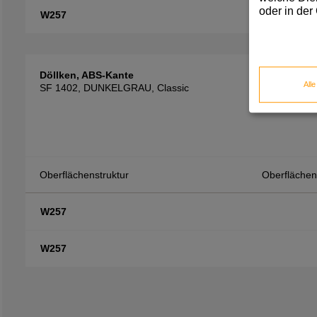
oder in der
W257
Döllken, ABS-Kante
All
SF 1402, DUNKELGRAU, Classic
Oberflächenstruktur
Oberfläche
W257
W257