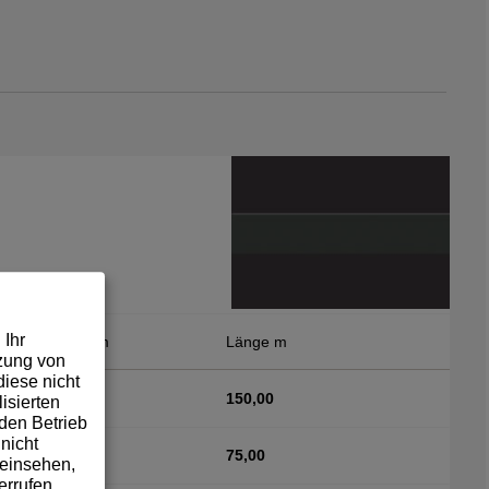
 Ihr
Breite mm
Länge m
tzung von
iese nicht
23,00
150,00
isierten
den Betrieb
nicht
23,00
75,00
 einsehen,
errufen