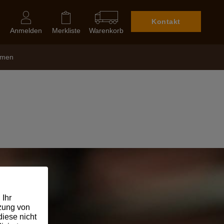
Kontakt
Anmelden
Merkliste
Warenkorb
hmen
en:
 Ihr
tzung von
iese nicht