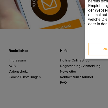
bereits tec
Empfehlunge
der Webseit
optimal auf
welche Dien
oder in der
All
Rechtliches
Hilfe
Impressum
Hotline OnlineShop
AGB
Registrierung / Anmeldung
Datenschutz
Newsletter
Cookie Einstellungen
Kontakt zum Standort
FAQ