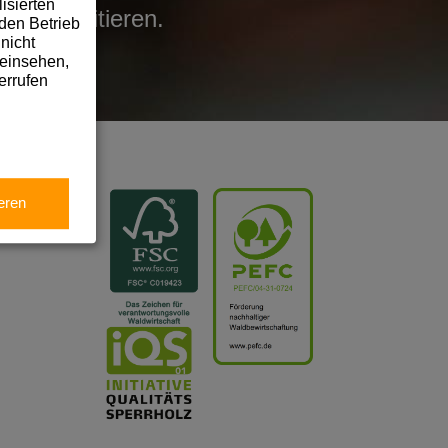
isierten
len profitieren.
den Betrieb
nicht
 einsehen,
errufen
eren