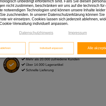
hnologisch unbedingt erforderlich sind. Falls Sie diesen personal
Das Neueste wissen, von Vortei
n nicht zustimmen, beschränken wir uns auf die technisch für 
e notwendigen Technologien und können unsere Inhalte leider 
 Sie zuschneiden. In unserer Datenschutzerklärung können Sie
ste wir einsetzen. Cookies lassen sich jederzeit ablehnen, wid
Hier anmelden!
 Cookie-Verwaltung individuell anpassen.
Datenschutzhinweis
Impressum
Alle akzepti
e ablehnen
Individuell anpassen
Mehr als 20.000 zufriedene Kunden
Über 14.000 Lagerartikel
Schnelle Lieferung