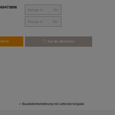
360473806
lfm
Stk.
rieren
Auf die Merkliste
✓
Baustellenbelieferung mit Lieferzeit-Vorgabe