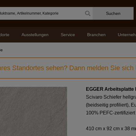
Suchen
dorte
Ausstellungen
Service
Branchen
Unterne
ie
res Standortes sehen? Dann melden Sie sich b
EGGER Arbeitsplatte
Scivaro Schiefer hellg
(beidseitig profiliert)
100% PEFC-zertifiziert
410 cm x 92 cm x 38 