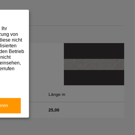
 Ihr
tzung von
iese nicht
isierten
den Betrieb
nicht
 einsehen,
errufen
 mm
Länge m
eren
25,00