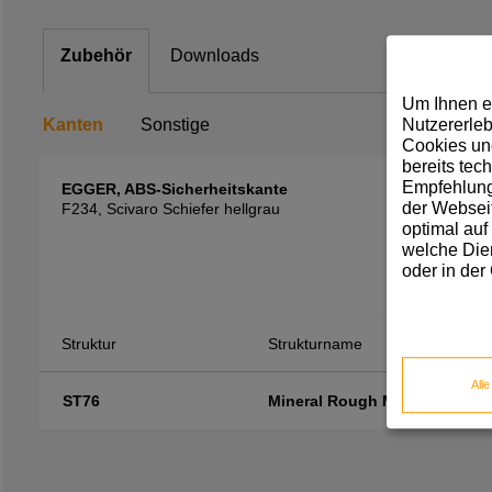
Zubehör
Downloads
Um Ihnen e
Nutzererleb
Kanten
Sonstige
Cookies und
bereits tec
Empfehlunge
EGGER, ABS-Sicherheitskante
der Webseit
F234, Scivaro Schiefer hellgrau
optimal auf
welche Dien
oder in der
Struktur
Strukturname
All
ST76
Mineral Rough Matt