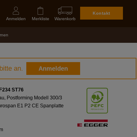
Kontakt
Anmelden
Merkliste
Warenkorb
hmen
itte an.
Anmelden
 F234 ST76
rau, Postforming Modell 300/3
, Eurospan E1 P2 CE Spanplatte
mm