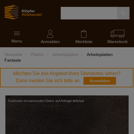
Navigation
Menu
ein-
Anmelden
Merkliste
Warenkorb
und
ausblenden
Startseite
Platten
Arbeitsplatten
Arbeitsplatten
Fantasie
Möchten Sie das Angebot Ihres Standortes sehen?
Dann melden Sie sich bitte an.
Anmelden
Fußboden im passenden Dekor auf Anfrage lieferbar.