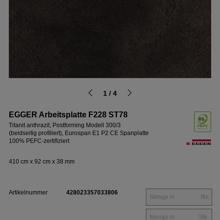
1 / 4
EGGER Arbeitsplatte F228 ST78
Titanit anthrazit, Postforming Modell 300/3
(beidseitig profiliert), Eurospan E1 P2 CE Spanplatte
100% PEFC-zertifiziert
410 cm x 92 cm x 38 mm
Artikelnummer
428023357033806
lfm
Stk.