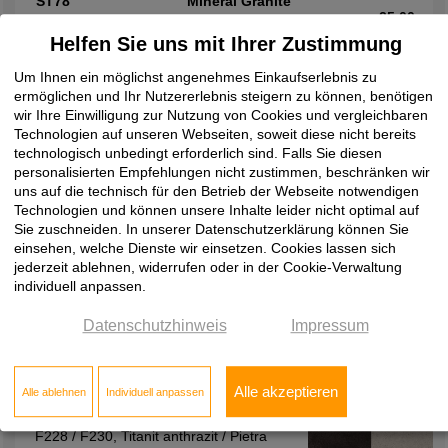
ST78
Mineral Granite
25,00
Helfen Sie uns mit Ihrer Zustimmung
Um Ihnen ein möglichst angenehmes Einkaufserlebnis zu
ermöglichen und Ihr Nutzererlebnis steigern zu können, benötigen
wir Ihre Einwilligung zur Nutzung von Cookies und vergleichbaren
Technologien auf unseren Webseiten, soweit diese nicht bereits
EGGER, Arbeitsplattenverbinder
technologisch unbedingt erforderlich sind. Falls Sie diesen
personalisierten Empfehlungen nicht zustimmen, beschränken wir
uns auf die technisch für den Betrieb der Webseite notwendigen
Technologien und können unsere Inhalte leider nicht optimal auf
Sie zuschneiden. In unserer Datenschutzerklärung können Sie
besondere Produkteigenschaften
einsehen, welche Dienste wir einsetzen. Cookies lassen sich
jederzeit ablehnen, widerrufen oder in der Cookie-Verwaltung
für 12 mm Kompaktplatten
individuell anpassen.
Datenschutzhinweis
Impressum
Alle akzeptieren
Alle ablehnen
Individuell anpassen
EGGER, Nischenrückwände
F228 / F230, Titanit anthrazit / Pietra