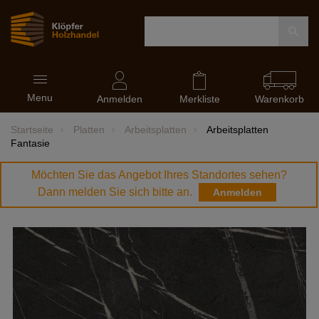
Navigation
Menu
ein-
Anmelden
Merkliste
Warenkorb
und
ausblenden
Startseite
Platten
Arbeitsplatten
Arbeitsplatten
Fantasie
Möchten Sie das Angebot Ihres Standortes sehen?
Dann melden Sie sich bitte an.
Anmelden