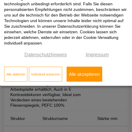
25,00
ST9
Smoothtouch Matt
technologisch unbedingt erforderlich sind. Falls Sie diesen
personalisierten Empfehlungen nicht zustimmen, beschränken wir
uns auf die technisch für den Betrieb der Webseite notwendigen
Technologien und können unsere Inhalte leider nicht optimal auf
Sie zuschneiden. In unserer Datenschutzerklärung können Sie
einsehen, welche Dienste wir einsetzen. Cookies lassen sich
jederzeit ablehnen, widerrufen oder in der Cookie-Verwaltung
EGGER, Nischenrückwände
individuell anpassen.
F205 / F206, Pietra Grigia anthrazit /
Pietra Grigia schwarz, Spanplatte E1
Datenschutzhinweis
Impressum
P2 CE, CPL, melaminbeschichtet,
Brandverhalten: D-s2, d0, normal
entflammbar, Strapzierfähiger
Spritzschutz, Leicht zu reinigen,
Alle akzeptieren
Alle ablehnen
Individuell anpassen
Einfacher zu verarbeiten als z. B. Glas,
Dekor- und strukturgleich zur
Arbeitsplatte erhältlich, Auch in 5
Kontrastdekoren verfügbar, Ideal zum
Verdecken eines bestehenden
Fliesenspiegels, PEFC 100%
Struktur
Strukturname
Stärke mm