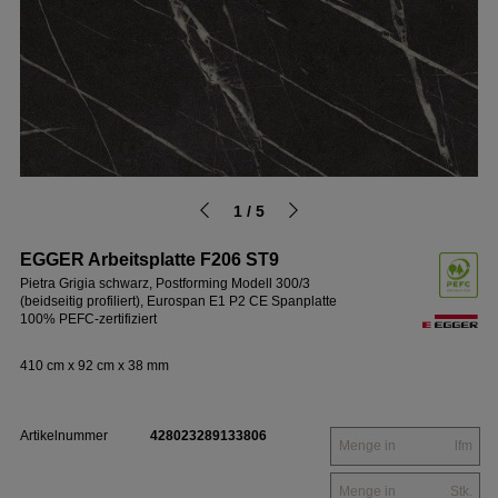
1 / 5
EGGER Arbeitsplatte F206 ST9
Pietra Grigia schwarz, Postforming Modell 300/3
(beidseitig profiliert), Eurospan E1 P2 CE Spanplatte
100% PEFC-zertifiziert
410 cm x 92 cm x 38 mm
Artikelnummer
428023289133806
lfm
Stk.