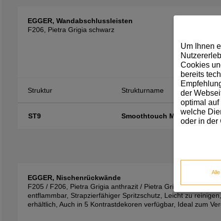
EGGER, Wandabschlussleisten
F206, Pietra Grigia schwarz
Um Ihnen e
Nutzererleb
Cookies und
bereits tec
Empfehlunge
Struktur
Strukturname
der Webseit
optimal auf
welche Dien
ST9
Smoothtouch Matt
oder in der
All
EGGER, Nischenrückwände
F205 / F206, Pietra Grigia anthrazit / Pietra Grigia schwarz
entflammbar, Strapzierfähiger Spritzschutz, Leicht zu reinigen,
erhältlich, Auch in 5 Kontrastdekoren verfügbar, Ideal zum 