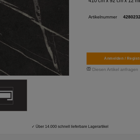
410 cm x 92 cm x 12 
Artikelnummer
428023
Anmelden / Regist
Diesen Artikel anfragen
✓
Über 14.000 schnell lieferbare Lagerartikel