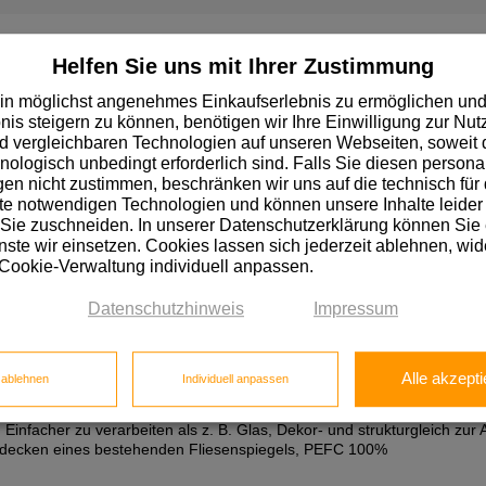
Helfen Sie uns mit Ihrer Zustimmung
in möglichst angenehmes Einkaufserlebnis zu ermöglichen und
nis steigern zu können, benötigen wir Ihre Einwilligung zur Nu
 vergleichbaren Technologien auf unseren Webseiten, soweit d
hnologisch unbedingt erforderlich sind. Falls Sie diesen personal
n nicht zustimmen, beschränken wir uns auf die technisch für 
Stärke mm
Breite c
e notwendigen Technologien und können unsere Inhalte leider 
 Sie zuschneiden. In unserer Datenschutzerklärung können Sie
ste wir einsetzen. Cookies lassen sich jederzeit ablehnen, wid
25,00
2,50
 Cookie-Verwaltung individuell anpassen.
Datenschutzhinweis
Impressum
Alle akzepti
e ablehnen
Individuell anpassen
, Spanplatte E1 P2 CE, CPL, melaminbeschichtet, Brandverhalten: D-s2, 
 Einfacher zu verarbeiten als z. B. Glas, Dekor- und strukturgleich zur A
Verdecken eines bestehenden Fliesenspiegels, PEFC 100%