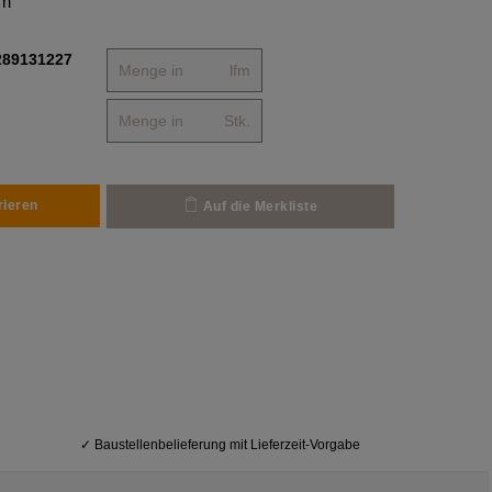
mm
289131227
lfm
Stk.
rieren
Auf die Merkliste
✓
Baustellenbelieferung mit Lieferzeit-Vorgabe