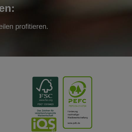
en:
len profitieren.