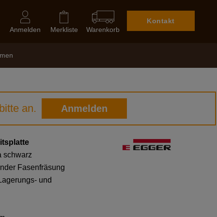
Kontakt
Anmelden
Merkliste
Warenkorb
hmen
itte an.
Anmelden
splatte
a schwarz
ender Fasenfräsung
 Lagerungs- und