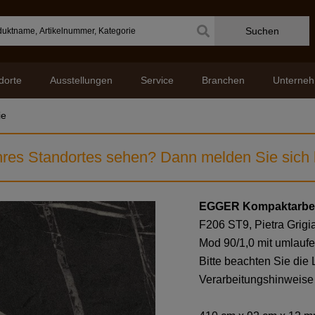
Suchen
dorte
Ausstellungen
Service
Branchen
Unterne
ie
res Standortes sehen? Dann melden Sie sich b
EGGER Kompaktarbeit
F206 ST9, Pietra Grigi
Mod 90/1,0 mit umlauf
Bitte beachten Sie die
Verarbeitungshinweise