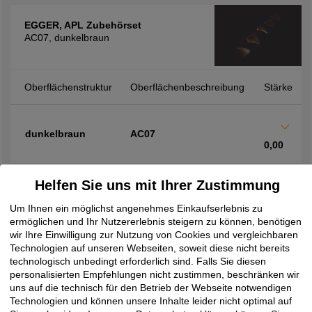
EGGER, APL Zubehörset
AC07, dunkelbraun
Oberflächenstruktur
Oberflächenbeschreibung
Stärke
dunkelbraun
AC07
0,00
Helfen Sie uns mit Ihrer Zustimmung
EGGER, Wandabschlussleisten
Um Ihnen ein möglichst angenehmes Einkaufserlebnis zu
F302, Ferro bronze
ermöglichen und Ihr Nutzererlebnis steigern zu können, benötigen
wir Ihre Einwilligung zur Nutzung von Cookies und vergleichbaren
Technologien auf unseren Webseiten, soweit diese nicht bereits
technologisch unbedingt erforderlich sind. Falls Sie diesen
Oberflächenstruktur
Oberflächenbeschreibung
Stärke
personalisierten Empfehlungen nicht zustimmen, beschränken wir
uns auf die technisch für den Betrieb der Webseite notwendigen
Technologien und können unsere Inhalte leider nicht optimal auf