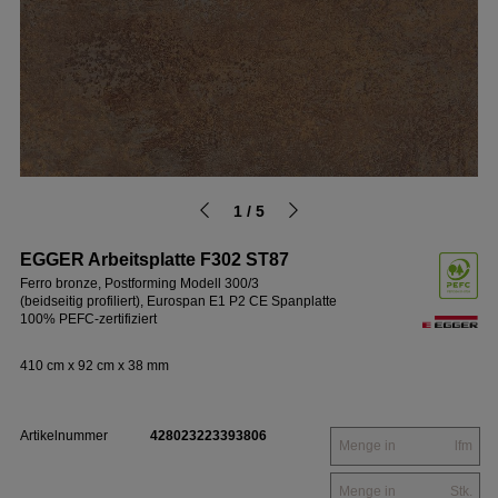
1 / 5
EGGER Arbeitsplatte F302 ST87
Ferro bronze, Postforming Modell 300/3
(beidseitig profiliert), Eurospan E1 P2 CE Spanplatte
100% PEFC-zertifiziert
410 cm x 92 cm x 38 mm
Artikelnummer
428023223393806
lfm
Stk.