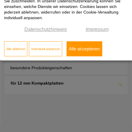
ST87
Mineral Ceramic
Sie zuschneiden. In unserer Datenschutzerklärung können Sie
25,00
einsehen, welche Dienste wir einsetzen. Cookies lassen sich
jederzeit ablehnen, widerrufen oder in der Cookie-Verwaltung
individuell anpassen.
Datenschutzhinweis
Impressum
EGGER, Arbeitsplattenverbinder
Alle akzeptieren
Alle ablehnen
Individuell anpassen
besondere Produkteigenschaften
für 12 mm Kompaktplatten