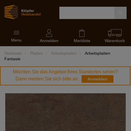
Navigation
Menu
ein-
Anmelden
Merkliste
Warenkorb
und
ausblenden
Startseite
Platten
Arbeitsplatten
Arbeitsplatten
Fantasie
Möchten Sie das Angebot Ihres Standortes sehen?
Dann melden Sie sich bitte an.
Anmelden