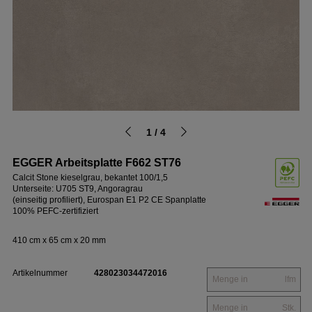
1 / 4
EGGER Arbeitsplatte F662 ST76
Calcit Stone kieselgrau, bekantet 100/1,5
Unterseite: U705 ST9, Angoragrau
(einseitig profiliert), Eurospan E1 P2 CE Spanplatte
100% PEFC-zertifiziert
410 cm x 65 cm x 20 mm
Artikelnummer
428023034472016
lfm
Stk.