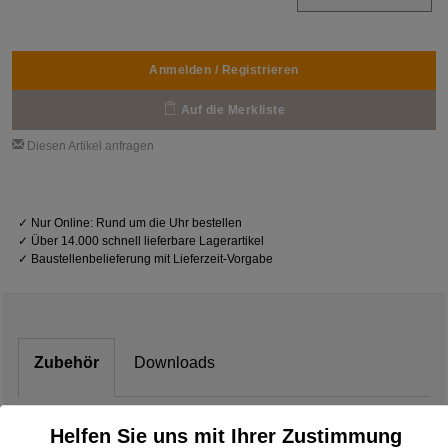
Anmelden / Registrieren
Auf die Merkliste
Diesen Artikel anfragen
✓
Nur Online: Rund um die Uhr bestellen
✓
Über 14.000 schnell lieferbare Lagerartikel
✓
Baustellenbelieferung mit Lieferzeit-Vorgabe
Zubehör
Downloads
Helfen Sie uns mit Ihrer Zustimmung