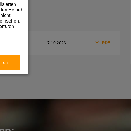
isierten
den Betrieb
nicht
 einsehen,
errufen
17.10.2023
PDF
eren
en: