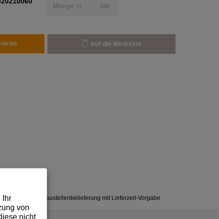
920210060
Stk.
rieren
Auf die Merkliste
 Ihr
✓
Baustellenbelieferung mit Lieferzeit-Vorgabe
tzung von
iese nicht