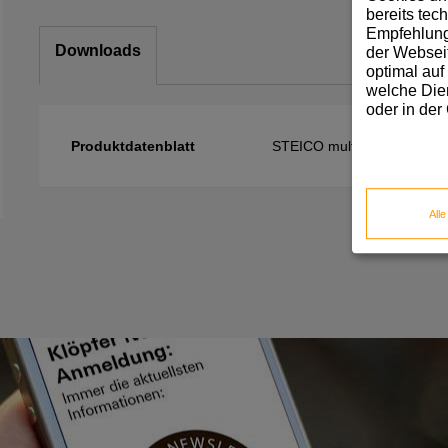
bereits tec
Empfehlunge
Downloads
der Webseit
optimal auf
welche Dien
oder in der
Produktdatenblatt
STEICO multi tape F
All