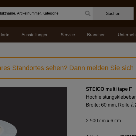
Suchen
dorte
Ausstellungen
Service
Branchen
Unterne
res Standortes sehen? Dann melden Sie sich b
STEICO multi tape F
Hochleistungsklebeband
Breite: 60 mm, Rolle á 
2.500 cm x 6 cm