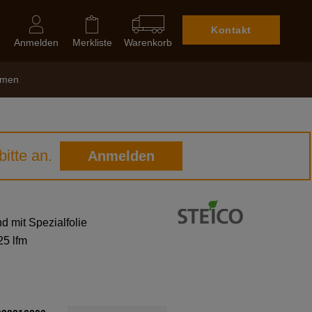
Kontakt
Anmelden
Merkliste
Warenkorb
hmen
itte an.
Anmelden
 mit Spezialfolie
25 lfm