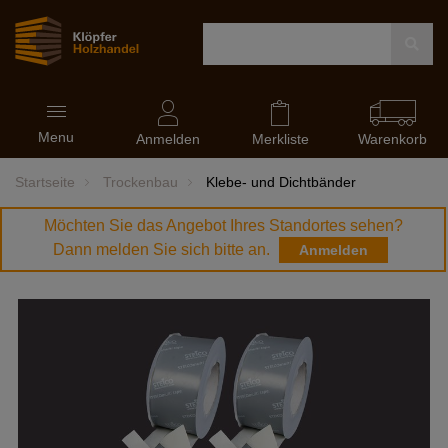
Navigation
Menu
ein-
Anmelden
Merkliste
Warenkorb
und
ausblenden
Startseite
Trockenbau
Klebe- und Dichtbänder
Möchten Sie das Angebot Ihres Standortes sehen?
Dann melden Sie sich bitte an.
Anmelden