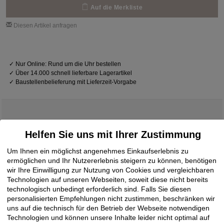
Auf die Merkliste
Diesen Artikel anfragen
✓
Nur Online: Rund um die Uhr bestellen
✓
Über 14.000 schnell lieferbare Lagerartikel
✓
Baustellenbelieferung mit Lieferzeit-Vorgabe
Helfen Sie uns mit Ihrer Zustimmung
Downloads
Um Ihnen ein möglichst angenehmes Einkaufserlebnis zu
ermöglichen und Ihr Nutzererlebnis steigern zu können, benötigen
wir Ihre Einwilligung zur Nutzung von Cookies und vergleichbaren
Produktdatenblatt
17.06.2020
Steico Fugendichtband
PDF
Technologien auf unseren Webseiten, soweit diese nicht bereits
technologisch unbedingt erforderlich sind. Falls Sie diesen
personalisierten Empfehlungen nicht zustimmen, beschränken wir
uns auf die technisch für den Betrieb der Webseite notwendigen
Technologien und können unsere Inhalte leider nicht optimal auf