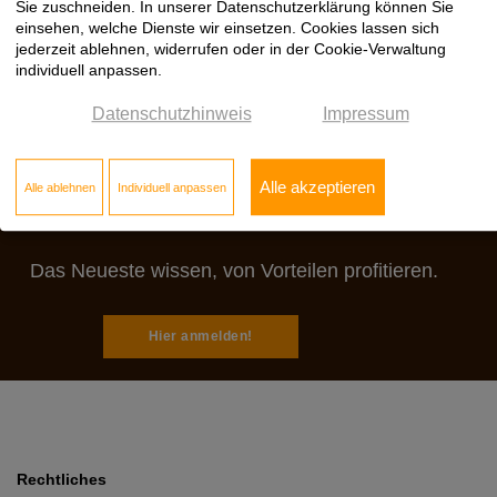
Sie zuschneiden. In unserer Datenschutzerklärung können Sie
einsehen, welche Dienste wir einsetzen. Cookies lassen sich
jederzeit ablehnen, widerrufen oder in der Cookie-Verwaltung
individuell anpassen.
Datenschutzhinweis
Impressum
Jetzt zum Klöpfer
Alle akzeptieren
Alle ablehnen
Individuell anpassen
Newsletter anmelden:
Das Neueste wissen, von Vorteilen profitieren.
Hier anmelden!
Rechtliches