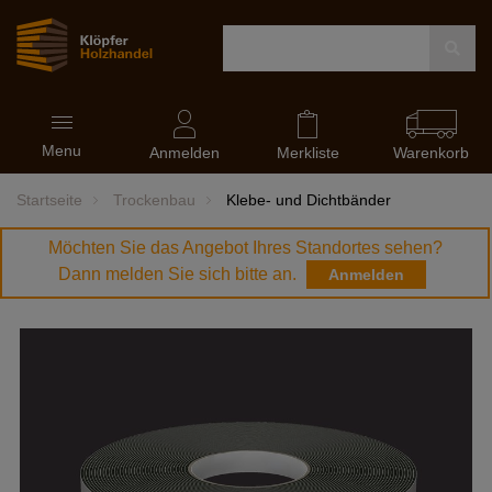
Navigation
Menu
ein-
Anmelden
Merkliste
Warenkorb
und
ausblenden
Startseite
Trockenbau
Klebe- und Dichtbänder
Möchten Sie das Angebot Ihres Standortes sehen?
Dann melden Sie sich bitte an.
Anmelden