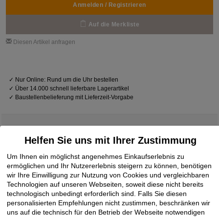
Anmelden / Registrieren
Auf die Merkliste
Diesen Artikel anfragen
✓
Nur Online: Rund um die Uhr bestellen
✓
Über 14.000 schnell lieferbare Lagerartikel
✓
Baustellenbelieferung mit Lieferzeit-Vorgabe
Helfen Sie uns mit Ihrer Zustimmung
Downloads
Um Ihnen ein möglichst angenehmes Einkaufserlebnis zu
ermöglichen und Ihr Nutzererlebnis steigern zu können, benötigen
wir Ihre Einwilligung zur Nutzung von Cookies und vergleichbaren
Produktdatenblatt
17.10.2023
Technologien auf unseren Webseiten, soweit diese nicht bereits
STEICO multi tape black
PDF
technologisch unbedingt erforderlich sind. Falls Sie diesen
personalisierten Empfehlungen nicht zustimmen, beschränken wir
uns auf die technisch für den Betrieb der Webseite notwendigen