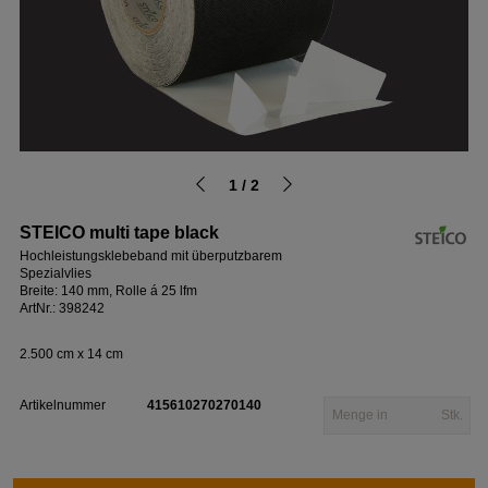
1 / 2
STEICO multi tape black
Hochleistungsklebeband mit überputzbarem
Spezialvlies
Breite: 140 mm, Rolle á 25 lfm
ArtNr.: 398242
2.500 cm x 14 cm
Artikelnummer
415610270270140
Stk.