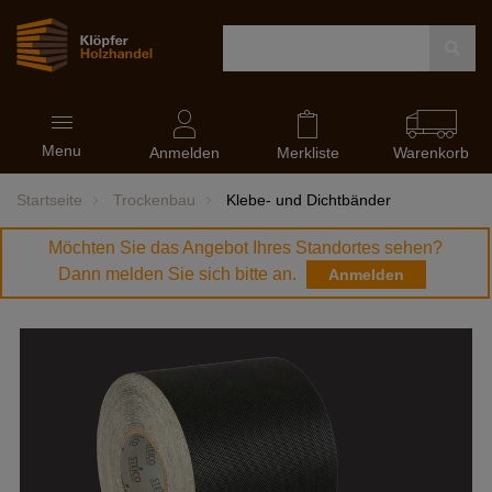
Navigation
Menu
ein-
Anmelden
Merkliste
Warenkorb
und
ausblenden
Startseite
Trockenbau
Klebe- und Dichtbänder
Möchten Sie das Angebot Ihres Standortes sehen?
Dann melden Sie sich bitte an.
Anmelden