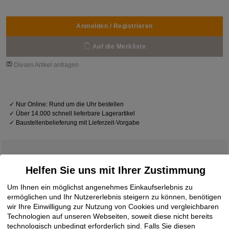
Anmelden / Registrieren
Auf die Merkliste
Diesen Artikel anfragen
✓
Nur Online: Rund um die Uhr bestellen
✓
Über 14.000 schnell lieferbare Lagerartikel
✓
Baustellenbelieferung mit Lieferzeit-Vorgabe
Helfen Sie uns mit Ihrer Zustimmung
Downloads
Um Ihnen ein möglichst angenehmes Einkaufserlebnis zu
ermöglichen und Ihr Nutzererlebnis steigern zu können, benötigen
wir Ihre Einwilligung zur Nutzung von Cookies und vergleichbaren
Leistungserklärung
17.10.2019
Technologien auf unseren Webseiten, soweit diese nicht bereits
STEICO multi cover 5
PDF
technologisch unbedingt erforderlich sind. Falls Sie diesen