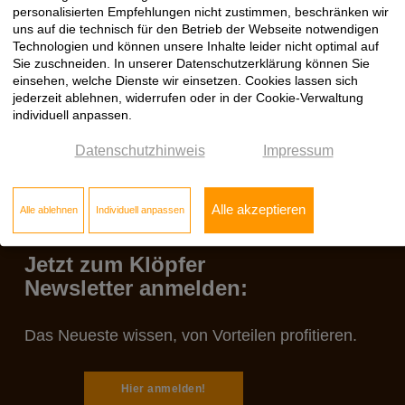
personalisierten Empfehlungen nicht zustimmen, beschränken wir
Produktdatenblatt
17.10.2023
uns auf die technisch für den Betrieb der Webseite notwendigen
STEICO multi cover 5
PDF
Technologien und können unsere Inhalte leider nicht optimal auf
Sie zuschneiden. In unserer Datenschutzerklärung können Sie
einsehen, welche Dienste wir einsetzen. Cookies lassen sich
jederzeit ablehnen, widerrufen oder in der Cookie-Verwaltung
individuell anpassen.
Datenschutzhinweis
Impressum
Alle akzeptieren
Alle ablehnen
Individuell anpassen
Jetzt zum Klöpfer
Newsletter anmelden:
Das Neueste wissen, von Vorteilen profitieren.
Hier anmelden!