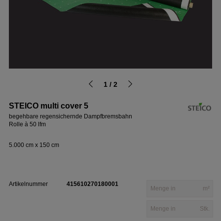
1 / 2
STEICO multi cover 5
begehbare regensichernde Dampfbremsbahn
Rolle à 50 lfm
5.000 cm x 150 cm
Artikelnummer
415610270180001
m²
Stk.