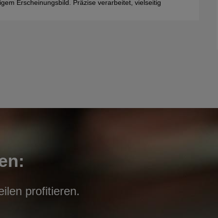
gem Erscheinungsbild. Präzise verarbeitet, vielseitig
en:
len profitieren.