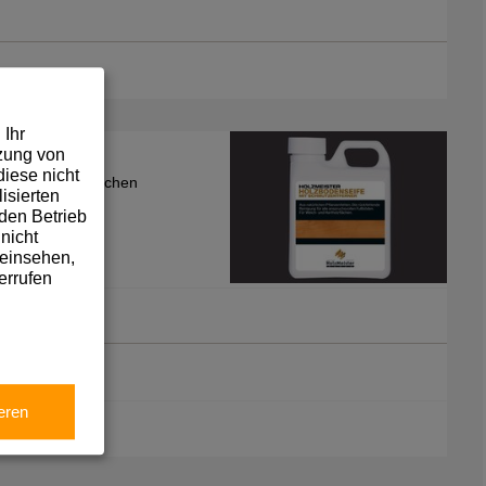
 Ihr
tzung von
iese nicht
- und Hartholzflächen
isierten
den Betrieb
nicht
 einsehen,
errufen
eren