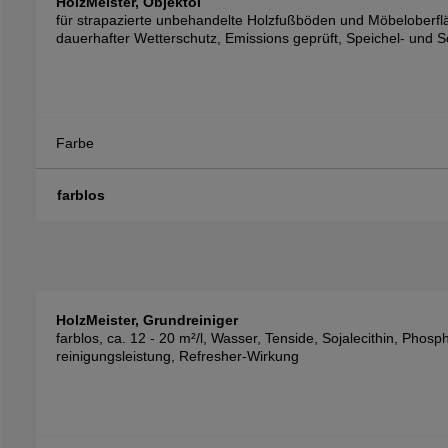
HolzMeister, Objektöl
für strapazierte unbehandelte Holzfußböden und Möbeloberflä
dauerhafter Wetterschutz, Emissions geprüft, Speichel- und 
Farbe
farblos
HolzMeister, Grundreiniger
farblos, ca. 12 - 20 m²/l, Wasser, Tenside, Sojalecithin, Pho
reinigungsleistung, Refresher-Wirkung