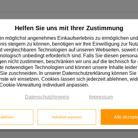
Helfen Sie uns mit Ihrer Zustimmung
in möglichst angenehmes Einkaufserlebnis zu ermöglichen und
nis steigern zu können, benötigen wir Ihre Einwilligung zur Nu
 vergleichbaren Technologien auf unseren Webseiten, soweit d
, Pottasche, Konservierungsmittel, reinigt und pflegt empfindliche Weich
hnologisch unbedingt erforderlich sind. Falls Sie diesen personal
tholzflächen, für alle anspruchsvollen Fußböden
n nicht zustimmen, beschränken wir uns auf die technisch für 
e notwendigen Technologien und können unsere Inhalte leider 
 Sie zuschneiden. In unserer Datenschutzerklärung können Sie
ste wir einsetzen. Cookies lassen sich jederzeit ablehnen, wid
 Cookie-Verwaltung individuell anpassen.
Datenschutzhinweis
Impressum
Alle akzepti
e ablehnen
Individuell anpassen