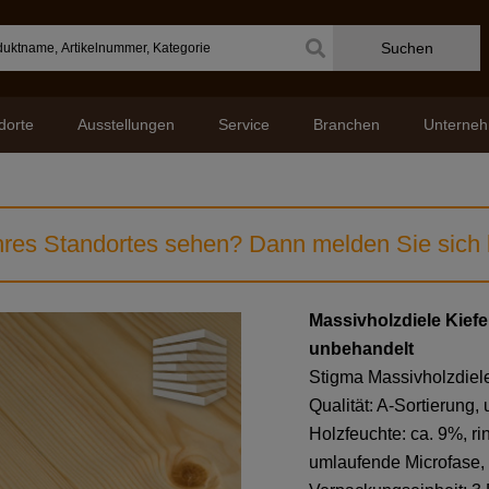
Suchen
dorte
Ausstellungen
Service
Branchen
Unterne
res Standortes sehen? Dann melden Sie sich b
Massivholzdiele Kiefe
unbehandelt
Stigma Massivholzdiele
Qualität: A-Sortierung,
Holzfeuchte: ca. 9%, r
umlaufende Microfase,