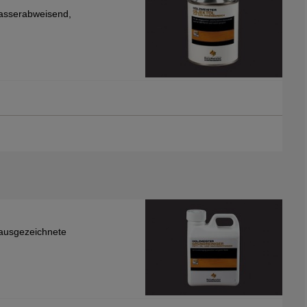
Wasserabweisend,
, ausgezeichnete