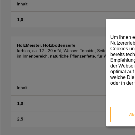
Inhalt
1,0 l
Um Ihnen e
Nutzererleb
HolzMeister, Holzbodenseife
Cookies und
farblos, ca. 12 - 20 m²/l, Wasser, Tenside, Seife, Sojalezithin
bereits tec
im Innenbereich, natürliche Pflanzenfette, für Weich- und Har
Empfehlunge
der Webseit
optimal auf
welche Dien
oder in der
Inhalt
1,0 l
All
2,5 l