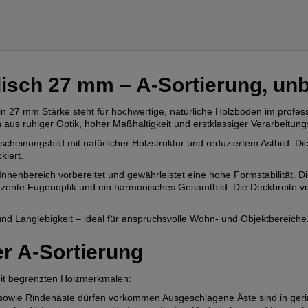
disch 27 mm – A-Sortierung, unb
in 27 mm Stärke steht für hochwertige, natürliche Holzböden im profess
 aus ruhiger Optik, hoher Maßhaltigkeit und erstklassiger Verarbeitungs
cheinungsbild mit natürlicher Holzstruktur und reduziertem Astbild. Di
kiert.
en Innenbereich vorbereitet und gewährleistet eine hohe Formstabilität
dezente Fugenoptik und ein harmonisches Gesamtbild. Die Deckbreite v
nd Langlebigkeit – ideal für anspruchsvolle Wohn- und Objektbereiche
er A-Sortierung
 mit begrenzten Holzmerkmalen:
owie Rindenäste dürfen vorkommen Ausgeschlagene Äste sind in geringe