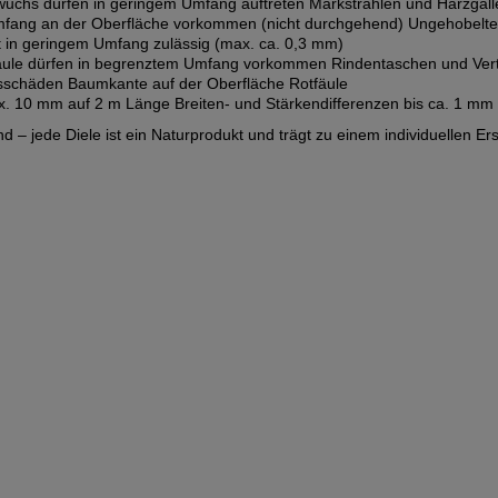
chs dürfen in geringem Umfang auftreten Markstrahlen und Harzgalle
ang an der Oberfläche vorkommen (nicht durchgehend) Ungehobelte Ste
t in geringem Umfang zulässig (max. ca. 0,3 mm)
äule dürfen in begrenztem Umfang vorkommen Rindentaschen und Verti
sschäden Baumkante auf der Oberfläche Rotfäule
0 mm auf 2 m Länge Breiten- und Stärkendifferenzen bis ca. 1 mm au
 – jede Diele ist ein Naturprodukt und trägt zu einem individuellen Ers