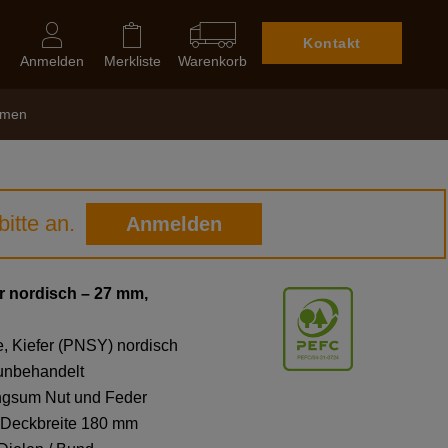
Kontakt
Anmelden
Merkliste
Warenkorb
hmen
itte an.
Anmelden
r nordisch – 27 mm,
, Kiefer (PNSY) nordisch
 unbehandelt
ingsum Nut und Feder
 Deckbreite 180 mm