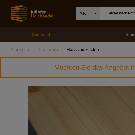
Alle
Sortiment
Stan
Startseite
Hobelware
Massivholzdielen
Möchten Sie das Angebot Ih