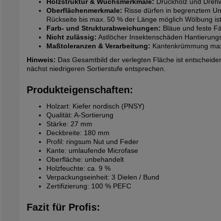
Holzstruktur & Wuchsmerkmale:
Druckholz und Drehwu
Oberflächenmerkmale:
Risse dürfen in begrenztem Umf
Rückseite bis max. 50 % der Länge möglich Wölbung is
Farb- und Strukturabweichungen:
Bläue und feste F
Nicht zulässig:
Astlöcher Insektenschäden Hantierung
Maßtoleranzen & Verarbeitung:
Kantenkrümmung max. 1
Hinweis:
Das Gesamtbild der verlegten Fläche ist entscheidend
nächst niedrigeren Sortierstufe entsprechen.
Produkteigenschaften:
Holzart: Kiefer nordisch (PNSY)
Qualität: A-Sortierung
Stärke: 27 mm
Deckbreite: 180 mm
Profil: ringsum Nut und Feder
Kante: umlaufende Microfase
Oberfläche: unbehandelt
Holzfeuchte: ca. 9 %
Verpackungseinheit: 3 Dielen / Bund
Zertifizierung: 100 % PEFC
Fazit für Profis: