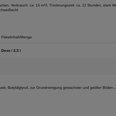
chen, Verbrauch: ca. 15 m²/l, Trocknungszeit: ca. 12 Stunden, stark 
Schweißecht
Paketinhalt/Menge
Dose / 2,5 l
sphate, Butyldiglycol, zur Grundreinigung gewachster und geölter Böden