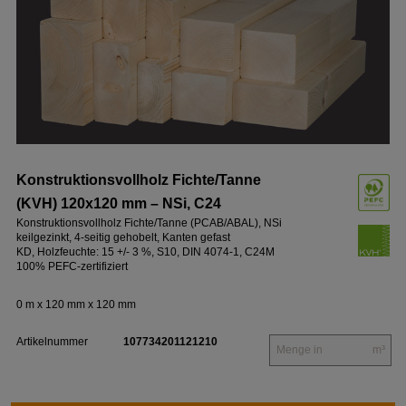
Konstruktionsvollholz Fichte/Tanne
(KVH) 120x120 mm – NSi, C24
Konstruktionsvollholz Fichte/Tanne (PCAB/ABAL), NSi
keilgezinkt, 4-seitig gehobelt, Kanten gefast
KD, Holzfeuchte: 15 +/- 3 %, S10, DIN 4074-1, C24M
100% PEFC-zertifiziert
0 m x 120 mm x 120 mm
Artikelnummer
107734201121210
m³