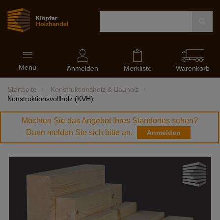
Navigation
Menu
ein-
Anmelden
Merkliste
Warenkorb
und
ausblenden
Startseite
Konstruktionsholz & Bauholz
Konstruktionsvollholz (KVH)
Möchten Sie das Angebot Ihres Standortes sehen?
Dann melden Sie sich bitte an.
Anmelden