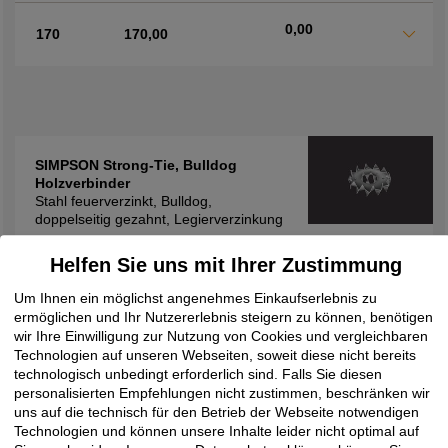
0,00
170
170,00
SIMPSON Strong-Tie, Bulldog
Holzverbinder
Stahl feuerverzinkt, Bulldog,
doppelseitig gezahnt, Legierverzinkung
Helfen Sie uns mit Ihrer Zustimmung
Typ
Länge mm
Breite mm
Um Ihnen ein möglichst angenehmes Einkaufserlebnis zu
0,00
ermöglichen und Ihr Nutzererlebnis steigern zu können, benötigen
D 50 A-VZ
0,00
wir Ihre Einwilligung zur Nutzung von Cookies und vergleichbaren
Technologien auf unseren Webseiten, soweit diese nicht bereits
technologisch unbedingt erforderlich sind. Falls Sie diesen
personalisierten Empfehlungen nicht zustimmen, beschränken wir
uns auf die technisch für den Betrieb der Webseite notwendigen
Technologien und können unsere Inhalte leider nicht optimal auf