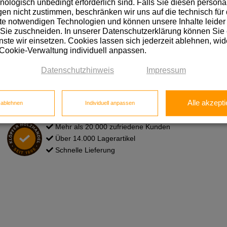
hnologisch unbedingt erforderlich sind. Falls Sie diesen personal
Das Neueste wissen, von Vortei
n nicht zustimmen, beschränken wir uns auf die technisch für 
e notwendigen Technologien und können unsere Inhalte leider 
 Sie zuschneiden. In unserer Datenschutzerklärung können Sie
ste wir einsetzen. Cookies lassen sich jederzeit ablehnen, wid
Hier anmelden!
 Cookie-Verwaltung individuell anpassen.
Datenschutzhinweis
Impressum
Alle akzepti
e ablehnen
Individuell anpassen
Mehr als 20.000 zufriedene Kunden
Über 14.000 Lagerartikel
Schnelle Lieferung