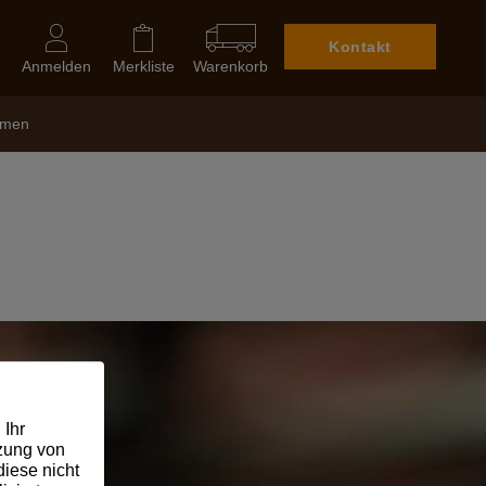
Kontakt
Anmelden
Merkliste
Warenkorb
hmen
en:
 Ihr
tzung von
iese nicht