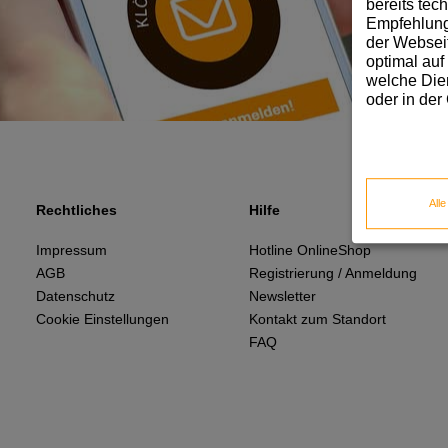
bereits tec
Empfehlunge
der Webseit
optimal auf
welche Dien
oder in der
All
Rechtliches
Hilfe
Impressum
Hotline OnlineShop
AGB
Registrierung / Anmeldung
Datenschutz
Newsletter
Cookie Einstellungen
Kontakt zum Standort
FAQ