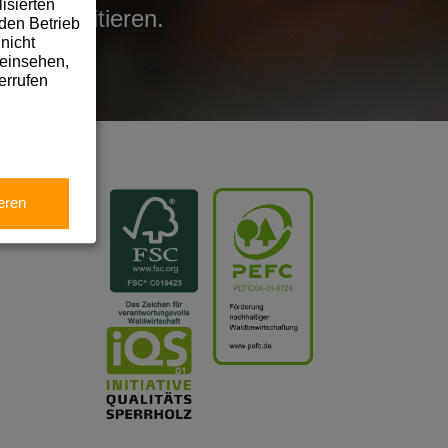
isierten
len profitieren.
den Betrieb
nicht
 einsehen,
errufen
eren