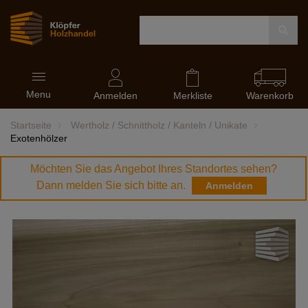
Navigation
Menu
ein-
Anmelden
Merkliste
Warenkorb
und
ausblenden
Startseite
Wertholz / Schnittholz / Kanteln / Unikate
Exotenhölzer
Möchten Sie das Angebot Ihres Standortes sehen?
Dann melden Sie sich bitte an.
Anmelden