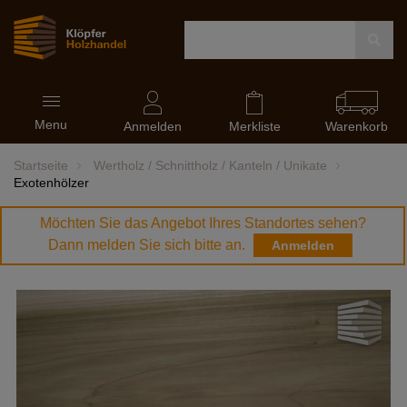
Navigation
Menu
ein-
Anmelden
Merkliste
Warenkorb
und
ausblenden
Startseite
Wertholz / Schnittholz / Kanteln / Unikate
Exotenhölzer
Möchten Sie das Angebot Ihres Standortes sehen?
Dann melden Sie sich bitte an.
Anmelden