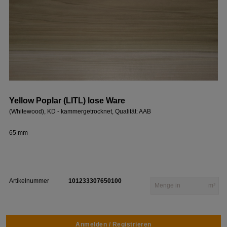
Yellow Poplar (LITL) lose Ware
(Whitewood), KD - kammergetrocknet, Qualität: AAB
65 mm
Artikelnummer
101233307650100
m³
Anmelden / Registrieren