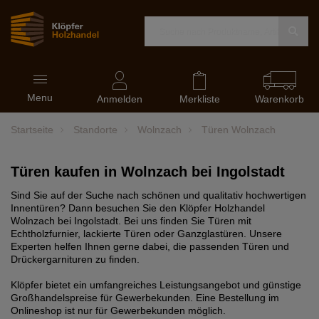
Navigation
Menu
ein-
Anmelden
Merkliste
Warenkorb
und
ausblenden
Startseite
Standorte
Wolnzach
Türen Wolnzach
Türen kaufen in Wolnzach bei Ingolstadt
Sind Sie auf der Suche nach schönen und qualitativ hochwertigen
Innentüren? Dann besuchen Sie den Klöpfer Holzhandel
Wolnzach bei Ingolstadt. Bei uns finden Sie Türen mit
Echtholzfurnier, lackierte Türen oder Ganzglastüren. Unsere
Experten helfen Ihnen gerne dabei, die passenden Türen und
Drückergarnituren zu finden.
Klöpfer bietet ein umfangreiches Leistungsangebot und günstige
Großhandelspreise für Gewerbekunden. Eine Bestellung im
Onlineshop ist nur für Gewerbekunden möglich.