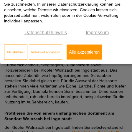
Sie zuschneiden. In unserer Datenschutzerklärung können Sie
einsehen, welche Dienste wir einsetzen. Cookies lassen sich
jederzeit ablehnen, widerrufen oder in der Cookie-Verwaltung
individuell anpassen.
Umfangreiches Sortiment an Türen kurzfristig lieferbar
Datenschutzhinweis
Impressum
Unser Holzhandel in Wolnzach bei Ingolstadt bietet Ihnen eine
umfangreiche Auswahl an kurzfristig einsatzbereiter Hobelware.
Auch alle übrigen Hölzer sind schnell nachbestellt.
Alle akzeptieren
Alle ablehnen
Individuell anpassen
Wählen Sie unter Brettschichtholz, Lamellenbalken,
Konstruktionsvollholz, Holzlatten, Rahmen-, Bauschnitt- und
Furnierschichtholz, Stegträgern, Rundhölzern sowie
Holzverbindern bei Klöpfer Wolnzach bei Ingolstadt aus. Das
passende Zubehör, wie Imprägnierungen und Schrauben
bestellen Sie dabei gleich mit. Für die Auswahl der Holzsorte
stehen Ihnen viele Varianten wie Eiche, Lärche, Fichte und Kiefer
zur Verfügung. Bauholz können Sie in bestimmten Dimensionen
unbehandelt, roh oder bereits imprägniert, beispielsweise für die
Nutzung im Außenbereich, kaufen.
Profitieren Sie von einem umfangreichen Sortiment am
Standort Wolnzach bei Ingolstadt
Bei Klöpfer Wolnzach bei Ingolstadt finden Sie selbstverständlich