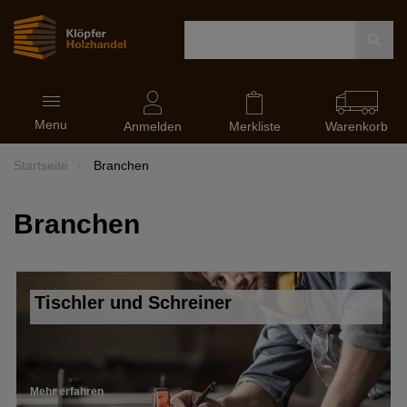
Navigation
Menu
ein-
Anmelden
Merkliste
Warenkorb
und
ausblenden
Startseite
Branchen
Branchen
Tischler und Schreiner
Mehr erfahren