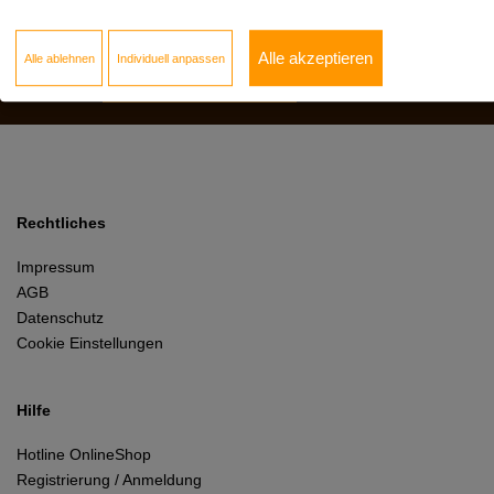
Das Neueste wissen, von Vorteilen profitieren.
Alle akzeptieren
Alle ablehnen
Individuell anpassen
Hier anmelden!
Rechtliches
Impressum
AGB
Datenschutz
Cookie Einstellungen
Hilfe
Hotline OnlineShop
Registrierung / Anmeldung