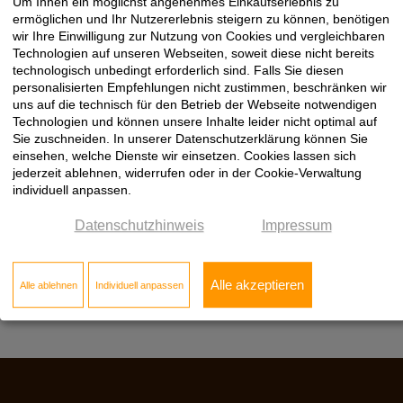
Um Ihnen ein möglichst angenehmes Einkaufserlebnis zu
Standort Rosenheim
ermöglichen und Ihr Nutzererlebnis steigern zu können, benötigen
Am Oberfeld 1
wir Ihre Einwilligung zur Nutzung von Cookies und vergleichbaren
Technologien auf unseren Webseiten, soweit diese nicht bereits
83026 Rosenheim
technologisch unbedingt erforderlich sind. Falls Sie diesen
Telefon [08031] 391 44 - 0
personalisierten Empfehlungen nicht zustimmen, beschränken wir
Telefax [08031] 391 44 - 90
uns auf die technisch für den Betrieb der Webseite notwendigen
Rosenheim@Kloepfer.de
Technologien und können unsere Inhalte leider nicht optimal auf
Sie zuschneiden. In unserer Datenschutzerklärung können Sie
Standort Wolnzach
einsehen, welche Dienste wir einsetzen. Cookies lassen sich
Wiesensteig 11
jederzeit ablehnen, widerrufen oder in der Cookie-Verwaltung
85283 Wolnzach
individuell anpassen.
Telefon [08442] 92 73 - 0
Telefax [08442] 92 73 - 90
Datenschutzhinweis
Impressum
Wolnzach@Kloepfer.de
Alle akzeptieren
Alle ablehnen
Individuell anpassen