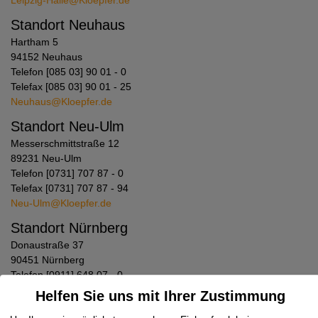
Leipzig-Halle@Kloepfer.de
Standort Neuhaus
Hartham 5
94152 Neuhaus
Telefon [085 03] 90 01 - 0
Telefax [085 03] 90 01 - 25
Neuhaus@Kloepfer.de
Standort Neu-Ulm
Messerschmittstraße 12
89231 Neu-Ulm
Telefon [0731] 707 87 - 0
Telefax [0731] 707 87 - 94
Neu-Ulm@Kloepfer.de
Standort Nürnberg
Donaustraße 37
90451 Nürnberg
Telefon [0911] 648 07 - 0
Telefax [0911] 648 07 - 90
Helfen Sie uns mit Ihrer Zustimmung
Nuernberg@Kloepfer.de